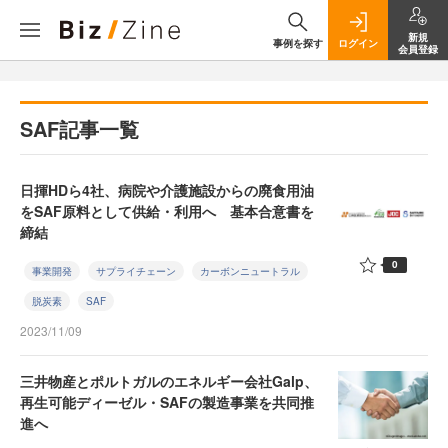
新規
事例を探す
ログイン
会員登録
SAF記事一覧
日揮HDら4社、病院や介護施設からの廃食用油
をSAF原料として供給・利用へ 基本合意書を
締結
0
事業開発
サプライチェーン
カーボンニュートラル
脱炭素
SAF
2023/11/09
三井物産とポルトガルのエネルギー会社Galp、
再生可能ディーゼル・SAFの製造事業を共同推
進へ