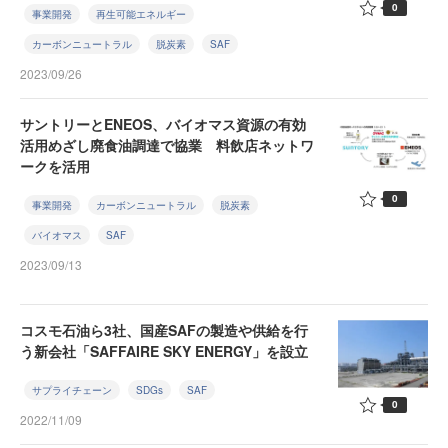
0
事業開発
再生可能エネルギー
カーボンニュートラル
脱炭素
SAF
2023/09/26
サントリーとENEOS、バイオマス資源の有効
活用めざし廃食油調達で協業 料飲店ネットワ
ークを活用
0
事業開発
カーボンニュートラル
脱炭素
バイオマス
SAF
2023/09/13
コスモ石油ら3社、国産SAFの製造や供給を行
う新会社「SAFFAIRE SKY ENERGY」を設立
サプライチェーン
SDGs
SAF
0
2022/11/09