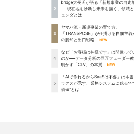
bridge大長氏が語る「新規事業の自走
2
──現在地を診断し未来を描く、領域
ェンダとは
ヤマハ流・新規事業の育て方。
3
「TRANSPOSE」が仕掛ける自前主義
の脱却と出口戦略
NEW
なぜ「お客様は神様です」は間違って
4
のか──データ分析の巨匠フェーダー
明かす「CLV」の本質
NEW
「AIで作れるからSaaSは不要」は本
5
ラクスが示す、業務システムに残る“4
価値”とは