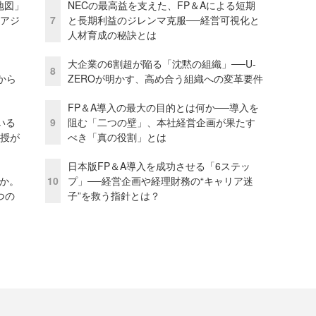
地図」
NECの最高益を支えた、FP＆Aによる短期
とアジ
7
と長期利益のジレンマ克服──経営可視化と
人材育成の秘訣とは
大企業の6割超が陥る「沈黙の組織」──U-
8
から
ZEROが明かす、高め合う組織への変革要件
FP＆A導入の最大の目的とは何か──導入を
いる
9
阻む「二つの壁」、本社経営企画が果たす
教授が
べき「真の役割」とは
日本版FP＆A導入を成功させる「6ステッ
当か。
10
プ」──経営企画や経理財務の“キャリア迷
つの
子”を救う指針とは？