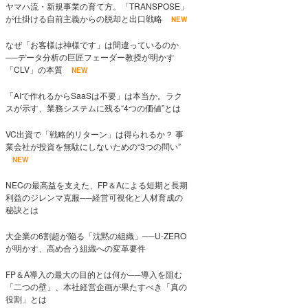
ヤマハ流・新規事業の育て方。「TRANSPOSE」
が仕掛ける自前主義からの脱却と出口戦略
NEW
なぜ「お客様は神様です」は間違っているのか
──データ分析の巨匠フェーダー教授が明かす
「CLV」の本質
NEW
「AIで作れるからSaaSは不要」は本当か。ラク
スが示す、業務システムに残る“4つの価値”とは
VC出資で「戦略的リターン」は得られるか？ 事
業会社が投資を無駄にしないための“3つの問い”
NEW
NECの最高益を支えた、FP＆Aによる短期と長期
利益のジレンマ克服──経営可視化と人材育成の
秘訣とは
大企業の6割超が陥る「沈黙の組織」──U-ZERO
が明かす、高め合う組織への変革要件
FP＆A導入の最大の目的とは何か──導入を阻む
「二つの壁」、本社経営企画が果たすべき「真の
役割」とは