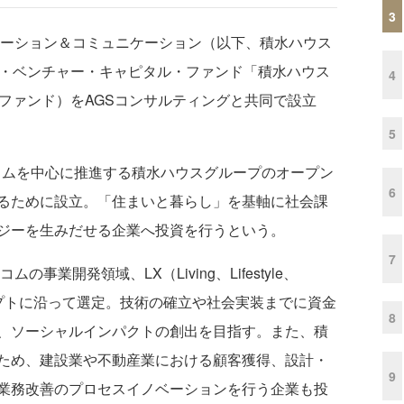
3
ーション＆コミュニケーション（以下、積水ハウス
ト・ベンチャー・キャピタル・ファンド「積水ハウス
4
ファンド）をAGSコンサルティングと共同で設立
5
コムを中心に推進する積水ハウスグループのオープン
6
るために設立。「住まいと暮らし」を基軸に社会課
ジーを生みだせる企業へ投資を行うという。
7
業開発領域、LX（Living、Lifestyle、
n）のコンセプトに沿って選定。技術の確立や社会実装までに資金
8
、ソーシャルインパクトの創出を目指す。また、積
ため、建設業や不動産業における顧客獲得、設計・
9
業務改善のプロセスイノベーションを行う企業も投