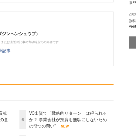
版F
2026
教科
Ve
（ビズジンヘンシュウブ）
、または直近の記事の寄稿時点での内容です
筆記事
貢献
VC出資で「戦略的リターン」は得られる
資の意
6
か？ 事業会社が投資を無駄にしないため
の“3つの問い”
NEW