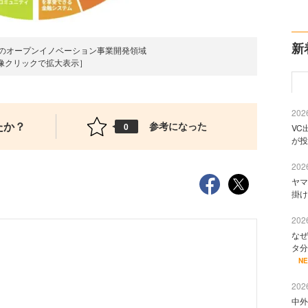
新
ムのオープンイノベーション事業開発領域
像クリックで拡大表示］
2026
たか？
参考になった
0
VC
が投
2026
ヤマ
掛け
2026
なぜ
タ分
N
2026
中外