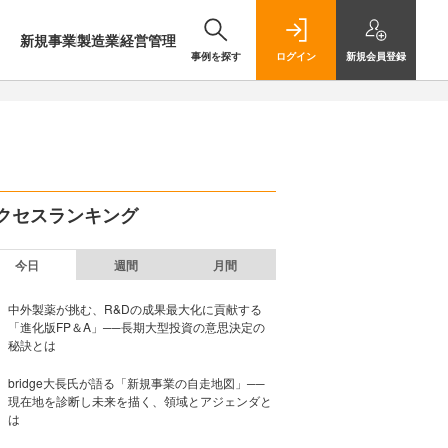
新規事業
製造業
経営管理
事例を探す
ログイン
新規
会員登録
クセスランキング
今日
週間
月間
中外製薬が挑む、R&Dの成果最大化に貢献する
「進化版FP＆A」──長期大型投資の意思決定の
秘訣とは
bridge大長氏が語る「新規事業の自走地図」──
現在地を診断し未来を描く、領域とアジェンダと
は