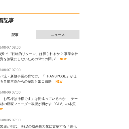
着記事
記事
ニュース
/08/07 08:00
出資で「戦略的リターン」は得られるか？ 事業会社
資を無駄にしないための“3つの問い”
NEW
/08/07 07:00
ハ流・新規事業の育て方。「TRANSPOSE」が仕
る自前主義からの脱却と出口戦略
NEW
/08/06 07:00
「お客様は神様です」は間違っているのか──デー
析の巨匠フェーダー教授が明かす「CLV」の本質
EW
/08/05 07:00
製薬が挑む、R&Dの成果最大化に貢献する「進化