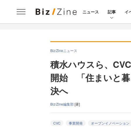
ニュース
記事
イ
Biz/Zineニュース
積水ハウスら、CV
開始 「住まいと暮
決へ
Biz/Zine編集部
[著]
CVC
事業開発
オープンイノベーション