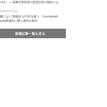
P＆A」──長期大型投資の意思決定の秘訣とは
/08/04 07:00
書にない“実践知”がCVCを救う。Counterpart
ntures西条氏に聞く成功の条件
新着記事一覧を見る