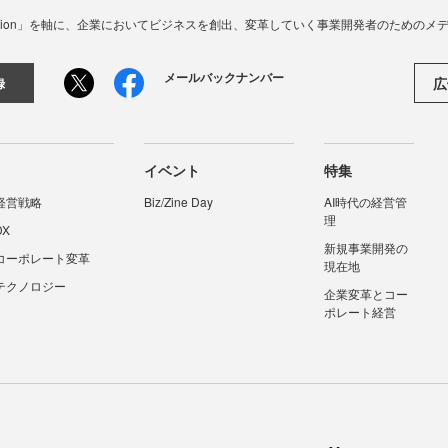
☓ Innovation」を軸に、企業においてビジネスを創出、変革していく事業開発者のための
メールバックナンバー
広
録
イベント
特集
経営戦略
Biz/Zine Day
AI時代の経営管
理
DX
新規事業開発の
コーポレート変革
現在地
テクノロジー
企業変革とコー
ポレート経営