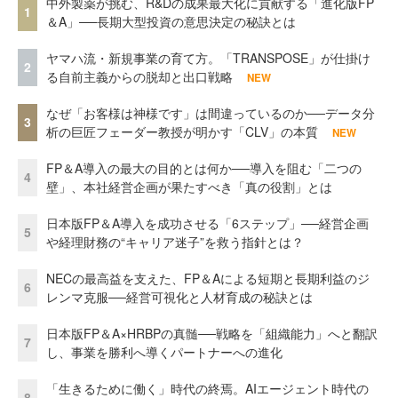
中外製薬が挑む、R&Dの成果最大化に貢献する「進化版FP
1
＆A」──長期大型投資の意思決定の秘訣とは
ヤマハ流・新規事業の育て方。「TRANSPOSE」が仕掛け
2
る自前主義からの脱却と出口戦略
NEW
なぜ「お客様は神様です」は間違っているのか──データ分
3
析の巨匠フェーダー教授が明かす「CLV」の本質
NEW
FP＆A導入の最大の目的とは何か──導入を阻む「二つの
4
壁」、本社経営企画が果たすべき「真の役割」とは
日本版FP＆A導入を成功させる「6ステップ」──経営企画
5
や経理財務の“キャリア迷子”を救う指針とは？
NECの最高益を支えた、FP＆Aによる短期と長期利益のジ
6
レンマ克服──経営可視化と人材育成の秘訣とは
日本版FP＆A×HRBPの真髄──戦略を「組織能力」へと翻訳
7
し、事業を勝利へ導くパートナーへの進化
「生きるために働く」時代の終焉。AIエージェント時代の
8