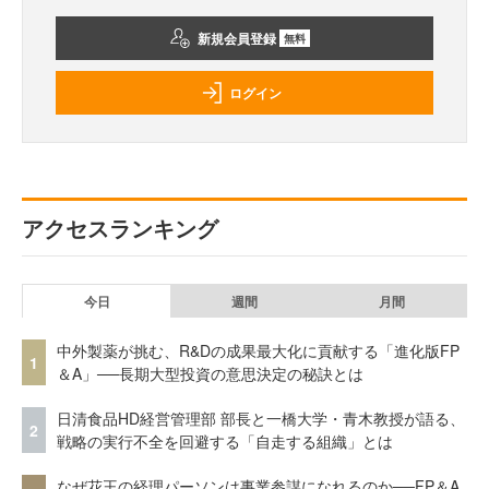
新規会員登録
無料
ログイン
アクセスランキング
今日
週間
月間
中外製薬が挑む、R&Dの成果最大化に貢献する「進化版FP
1
＆A」──長期大型投資の意思決定の秘訣とは
日清食品HD経営管理部 部長と一橋大学・青木教授が語る、
2
戦略の実行不全を回避する「自走する組織」とは
なぜ花王の経理パーソンは事業参謀になれるのか──FP＆A