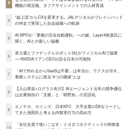
3
機能の再定義、タフアサインメントでの人材育成
“超上流”からCXを変革する。JALデジタルがブレインパッド
4
の伴走で実現した自走組織への軌跡
AI-BPOが「業務の完全自動運転」への鍵。LayerX秋葉氏に
5
聞く、AIとの新しい協働
富士通とファナックらロボット3社がフィジカルAIで協業
6
──NVIDIAフアンCEOが語る日本の可能性
「AIで作れるからSaaSは不要」は本当か。ラクスが示す、
7
業務システムに残る“4つの価値”とは
【入山章栄×ログラス布川】AIエージェント元年の競争優位
8
は企業独自の「文脈」と「暗黙知」の言語化
エノテカ、カインズ、日本KFC 大手企業のDXをリードし
9
てきた池照氏と考える内製実行力の高め方
「全社全員で使いこなす」トヨタコネクティッドのAI推進
10