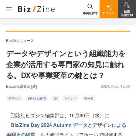
新規
事例を探す
ログイン
会員登録
Biz/Zineニュース
データやデザインという組織能力を
企業が活用する専門家の知見に触れ
る。DXや事業変革の鍵とは？
Biz/Zine編集部
[著]
2024/10/25 12:00
デザイン
両利きの経営
DX
イベント
データ
翔泳社ビズジン編集部は、10月30日（水）に
「
Biz/Zine Day 2024 Autumn データとデザインによる
両利きの経営
」を大崎ブライトコアホールで開催する。