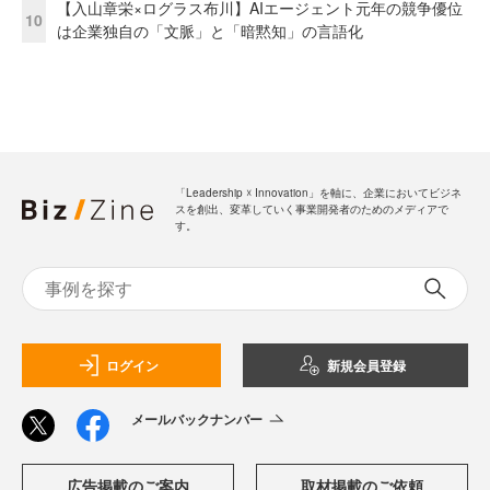
【入山章栄×ログラス布川】AIエージェント元年の競争優位
10
は企業独自の「文脈」と「暗黙知」の言語化
「Leadership ☓ Innovation」を軸に、企業においてビジネ
スを創出、変革していく事業開発者のためのメディアで
す。
ログイン
新規会員登録
メールバックナンバー
広告掲載のご案内
取材掲載のご依頼