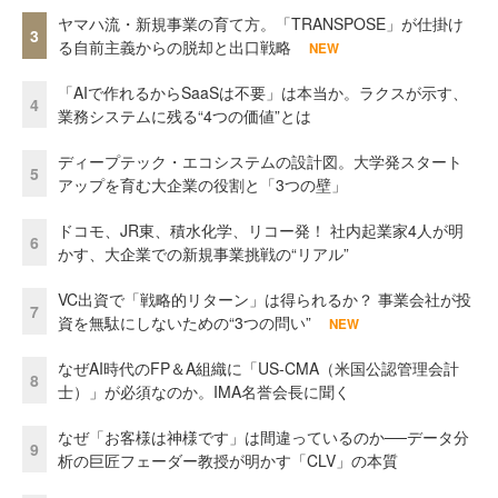
ヤマハ流・新規事業の育て方。「TRANSPOSE」が仕掛け
3
る自前主義からの脱却と出口戦略
NEW
「AIで作れるからSaaSは不要」は本当か。ラクスが示す、
4
業務システムに残る“4つの価値”とは
ディープテック・エコシステムの設計図。大学発スタート
5
アップを育む大企業の役割と「3つの壁」
ドコモ、JR東、積水化学、リコー発！ 社内起業家4人が明
6
かす、大企業での新規事業挑戦の“リアル”
VC出資で「戦略的リターン」は得られるか？ 事業会社が投
7
資を無駄にしないための“3つの問い”
NEW
なぜAI時代のFP＆A組織に「US-CMA（米国公認管理会計
8
士）」が必須なのか。IMA名誉会長に聞く
なぜ「お客様は神様です」は間違っているのか──データ分
9
析の巨匠フェーダー教授が明かす「CLV」の本質