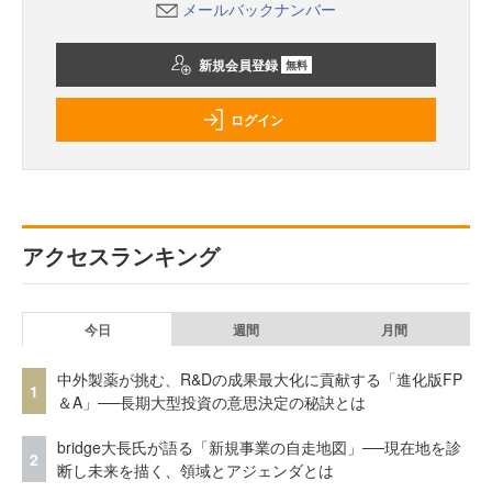
メールバックナンバー
新規会員登録
無料
ログイン
アクセスランキング
今日
週間
月間
中外製薬が挑む、R&Dの成果最大化に貢献する「進化版FP
1
＆A」──長期大型投資の意思決定の秘訣とは
bridge大長氏が語る「新規事業の自走地図」──現在地を診
2
断し未来を描く、領域とアジェンダとは