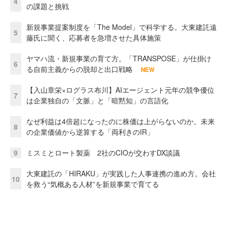
4
の課題と挑戦
新規事業提案制度を「The Model」で科学する。大東建託遠
5
藤氏に聞く、応募者を急増させた具体施策
ヤマハ流・新規事業の育て方。「TRANSPOSE」が仕掛け
6
る自前主義からの脱却と出口戦略
NEW
【入山章栄×ログラス布川】AIエージェント元年の競争優位
7
は企業独自の「文脈」と「暗黙知」の言語化
なぜ利益は4倍超になったのに株価は上がらないのか。未来
8
の企業価値から逆算する「両利きのIR」
9
ミスミとロート製薬 2社のCIOが交わすDX談議
大東建託の「HIRAKU」が実践した人事連携の進め方。会社
10
を救う“気概ある人材”を新規事業で育てる