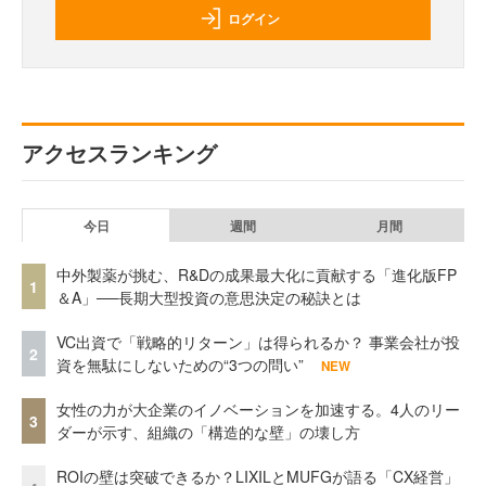
ログイン
アクセスランキング
今日
週間
月間
中外製薬が挑む、R&Dの成果最大化に貢献する「進化版FP
1
＆A」──長期大型投資の意思決定の秘訣とは
VC出資で「戦略的リターン」は得られるか？ 事業会社が投
2
資を無駄にしないための“3つの問い”
NEW
女性の力が大企業のイノベーションを加速する。4人のリー
3
ダーが示す、組織の「構造的な壁」の壊し方
ROIの壁は突破できるか？LIXILとMUFGが語る「CX経営」