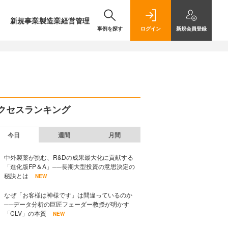
新規事業
製造業
経営管理
事例を探す
ログイン
新規
会員登録
クセスランキング
今日
週間
月間
中外製薬が挑む、R&Dの成果最大化に貢献する
「進化版FP＆A」──長期大型投資の意思決定の
秘訣とは
NEW
なぜ「お客様は神様です」は間違っているのか
──データ分析の巨匠フェーダー教授が明かす
「CLV」の本質
NEW