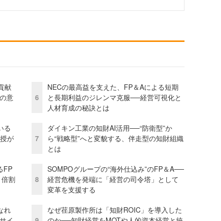
貢献
NECの最高益を支えた、FP＆Aによる短期
資の意
6
と長期利益のジレンマ克服──経営可視化と
人材育成の秘訣とは
いる
ダイキン工業の知財AI活用──“防衛型”か
教授が
7
ら“戦略型”へと変貌する、伴走型の知財組織
とは
るFP
SOMPOグループの“海外仕込み”のFP＆A──
1倍割
8
経営危機を発端に「経営の司令塔」として
変革を支援する
なれ
なぜ荏原製作所は「知財ROIC」を導入した
アサイ
9
のか──知財経営をMOTや人的資本経営と統