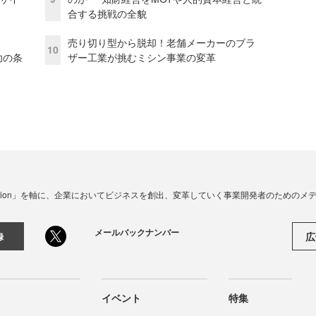
合する挑戦の全貌
売り切り型から脱却！老舗メーカーのブラ
10
成功の条
ザー工業が挑むミシン事業の変革
☓ Innovation」を軸に、企業においてビジネスを創出、変革していく事業開発者のための
メールバックナンバー
広
録
イベント
特集