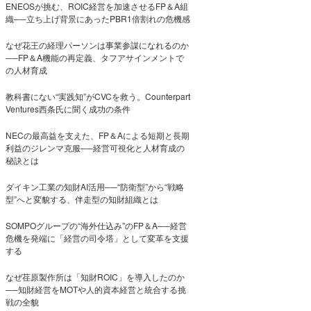
ENEOSが挑む、ROIC経営を加速させるFP＆A組
織──立ち上げ背景にあったPBR1倍割れの危機感
なぜ花王の経理パーソンは事業参謀になれるのか
──FP＆A機能の再定義、タフアサインメントで
の人材育成
教科書にない“実践知”がCVCを救う。Counterpart
Ventures西条氏に聞く成功の条件
NECの最高益を支えた、FP＆Aによる短期と長期
利益のジレンマ克服──経営可視化と人材育成の
秘訣とは
ダイキン工業の知財AI活用──“防衛型”から“戦略
型”へと変貌する、伴走型の知財組織とは
SOMPOグループの“海外仕込み”のFP＆A──経営
危機を発端に「経営の司令塔」として変革を支援
する
なぜ荏原製作所は「知財ROIC」を導入したのか
──知財経営をMOTや人的資本経営と統合する挑
戦の全貌