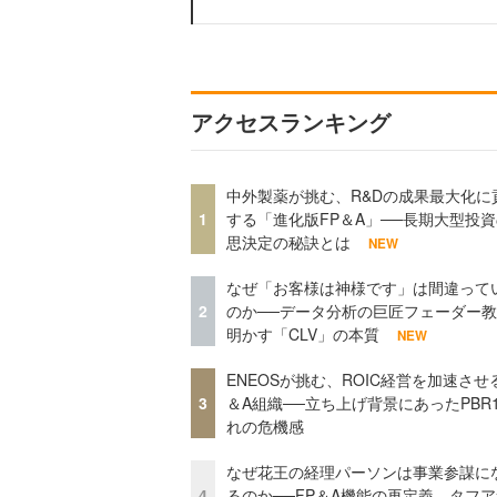
アクセスランキング
中外製薬が挑む、R&Dの成果最大化に
1
する「進化版FP＆A」──長期大型投
思決定の秘訣とは
NEW
なぜ「お客様は神様です」は間違って
2
のか──データ分析の巨匠フェーダー
明かす「CLV」の本質
NEW
ENEOSが挑む、ROIC経営を加速させ
3
＆A組織──立ち上げ背景にあったPBR
れの危機感
なぜ花王の経理パーソンは事業参謀に
4
るのか──FP＆A機能の再定義、タフ