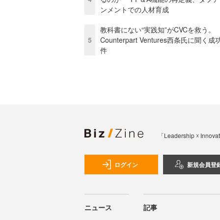
ンメントでの人材育成
教科書にない“実践知”がCVCを救う。
5
Counterpart Ventures西条氏に聞く
件
「Leadership 
ログイン
新規会員登
ニュース
記事