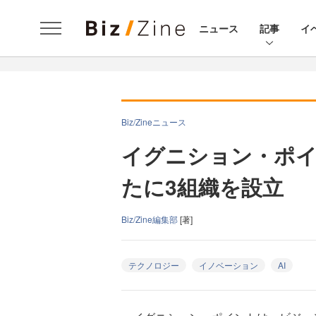
ニュース
記事
イ
Biz/Zineニュース
イグニション・ポ
たに3組織を設立
Biz/Zine編集部
[著]
テクノロジー
イノベーション
AI