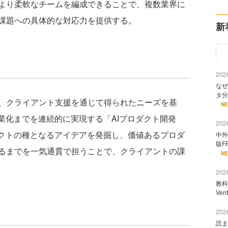
より柔軟なチームを編成できることで、複数業界に
課題への具体的な対応力を提供する。
新
2026
なぜ
タ分
、クライアント支援を通じて得られたニーズを基
N
業化までを連続的に実現する「AIプロダクト開発
2026
ダクトの種となるアイデアを発掘し、価値あるプロダ
中外
版F
るまでを一気通貫で担うことで、クライアントの課
N
2026
教科
Ve
2026
読ま