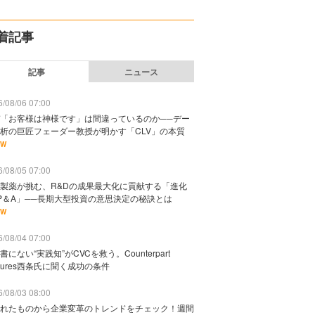
着記事
記事
ニュース
/08/06 07:00
「お客様は神様です」は間違っているのか──デー
析の巨匠フェーダー教授が明かす「CLV」の本質
EW
/08/05 07:00
製薬が挑む、R&Dの成果最大化に貢献する「進化
P＆A」──長期大型投資の意思決定の秘訣とは
EW
/08/04 07:00
書にない“実践知”がCVCを救う。Counterpart
ntures西条氏に聞く成功の条件
/08/03 08:00
れたものから企業変革のトレンドをチェック！週間