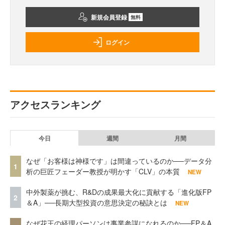
新規会員登録
無料
ログイン
アクセスランキング
今日
週間
月間
なぜ「お客様は神様です」は間違っているのか──データ分
1
析の巨匠フェーダー教授が明かす「CLV」の本質
NEW
中外製薬が挑む、R&Dの成果最大化に貢献する「進化版FP
2
＆A」──長期大型投資の意思決定の秘訣とは
NEW
なぜ花王の経理パーソンは事業参謀になれるのか──FP＆A