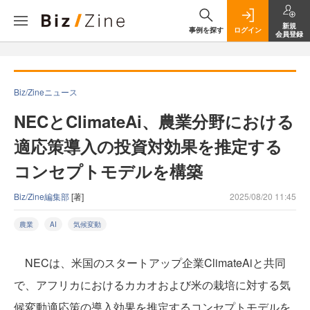
新規
事例を探す
ログイン
会員登録
Biz/Zineニュース
NECとClimateAi、農業分野における
適応策導入の投資対効果を推定する
コンセプトモデルを構築
Biz/Zine編集部
[著]
2025/08/20 11:45
農業
AI
気候変動
NECは、米国のスタートアップ企業ClimateAiと共同
で、アフリカにおけるカカオおよび米の栽培に対する気
候変動適応策の導入効果を推定するコンセプトモデルを