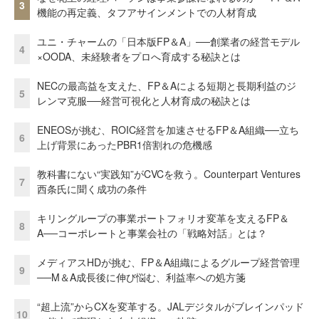
3
機能の再定義、タフアサインメントでの人材育成
ユニ・チャームの「日本版FP＆A」──創業者の経営モデル
4
×OODA、未経験者をプロへ育成する秘訣とは
NECの最高益を支えた、FP＆Aによる短期と長期利益のジ
5
レンマ克服──経営可視化と人材育成の秘訣とは
ENEOSが挑む、ROIC経営を加速させるFP＆A組織──立ち
6
上げ背景にあったPBR1倍割れの危機感
教科書にない“実践知”がCVCを救う。Counterpart Ventures
7
西条氏に聞く成功の条件
キリングループの事業ポートフォリオ変革を支えるFP＆
8
A──コーポレートと事業会社の「戦略対話」とは？
メディアスHDが挑む、FP＆A組織によるグループ経営管理
9
──M＆A成長後に伸び悩む、利益率への処方箋
“超上流”からCXを変革する。JALデジタルがブレインパッド
10