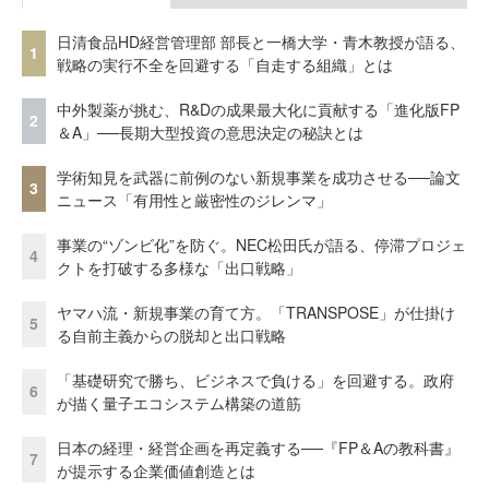
日清食品HD経営管理部 部長と一橋大学・青木教授が語る、
1
戦略の実行不全を回避する「自走する組織」とは
中外製薬が挑む、R&Dの成果最大化に貢献する「進化版FP
2
＆A」──長期大型投資の意思決定の秘訣とは
学術知見を武器に前例のない新規事業を成功させる──論文
3
ニュース「有用性と厳密性のジレンマ」
事業の“ゾンビ化”を防ぐ。NEC松田氏が語る、停滞プロジェ
4
クトを打破する多様な「出口戦略」
ヤマハ流・新規事業の育て方。「TRANSPOSE」が仕掛け
5
る自前主義からの脱却と出口戦略
「基礎研究で勝ち、ビジネスで負ける」を回避する。政府
6
が描く量子エコシステム構築の道筋
日本の経理・経営企画を再定義する──『FP＆Aの教科書』
7
が提示する企業価値創造とは