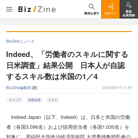
新規
事例を探す
ログイン
会員登録
Biz/Zineニュース
Indeed、「労働者のスキルに関する
日米調査」結果公開 日本人が自認
するスキル数は米国の1／4
Biz/Zine編集部
[著]
2025/09/19 11:45
キャリア
調査結果
スキル
Indeed Japan（以下、Indeed）は、日本と米国の労働
者（各国3,096名）および採用担当者（各国1,030名）を
対象に、早稲田大学政治経済学術院 大湾秀雄教授監修の