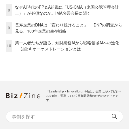
なぜAI時代のFP＆A組織に「US-CMA（米国公認管理会計
8
士）」が必須なのか。IMA名誉会長に聞く
長寿企業のDNAは「変わり続けること」──DNPの調査から
9
見る、100年企業の生存戦略
第一人者たちが語る、知財業務AIから戦略領域AIへの進化
10
──知財AIオーケストレーションとは
「Leadership ☓ Innovation」を軸に、企業においてビジネ
スを創出、変革していく事業開発者のためのメディアで
す。