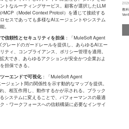
2026
ントなルーティングサービス。顧客が選択したLLM
教科
MCP（Model Context Protcol）を通じて接続する
Ve
ロセスであっても多様なAIエージェントやシステム
能。
りで信頼性とセキュリティを担保
：「MuleSoft Agent
ライズグレードのガードレールを提供し、あらゆるAIエー
リティ、コンプライアンス、ポリシー管理を適用。
を拡大でき、あらゆるアクションが安全かつ企業およ
を担保できる。
ドツーエンドで可視化
：「MuleSoft Agent
ムにAIエージェント間の関係性を示す動的なマップを提供。
され、相互作用し、動作するかが示される。ブラック
あるシステムに変えることで、パフォーマンスの最適
ク・ワークフォースへの信頼構築に必要なインサイ