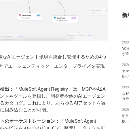
新
2026
VC
が投
、顧客の多様なAIエージェント環境を統合し管理するための4つ
2026
とでエージェンティック・エンタープライズを実現
ヤマ
掛け
2026
を検出
：「MuleSoft Agent Registry」は、MCPやA2A
なぜ
ェントやツールを登録し、開発者や他のAIエージェン
タ分
るカタログ。これにより、あらゆるAIアセットを容
に組み込むことが可能。
2026
中外
ントのオーケストレーション
：「MuleSoft Agent
版F
やツールをビジネス中心のドメインに整理し、タスクを動