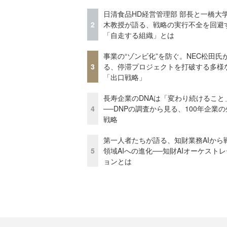
日清食品HD経営管理部 部長と一橋大
2
木教授が語る、戦略の実行不全を回避
「自走する組織」とは
事業の“ゾンビ化”を防ぐ。NEC松田氏
3
る、停滞プロジェクトを打破する多様
「出口戦略」
長寿企業のDNAは「変わり続けること
4
──DNPの調査から見る、100年企業
戦略
第一人者たちが語る、知財業務AIから
5
領域AIへの進化──知財AIオーケスト
ョンとは