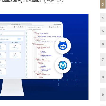
leSoft Agent Fabric」を発表した。
3
4
5
6
7
8
9