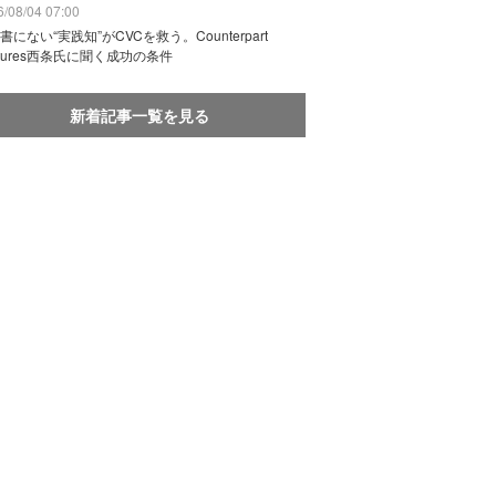
/08/04 07:00
書にない“実践知”がCVCを救う。Counterpart
ntures西条氏に聞く成功の条件
新着記事一覧を見る