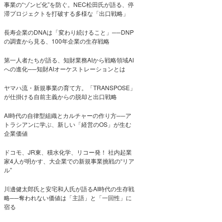
事業の“ゾンビ化”を防ぐ。NEC松田氏が語る、停
滞プロジェクトを打破する多様な「出口戦略」
長寿企業のDNAは「変わり続けること」──DNP
の調査から見る、100年企業の生存戦略
第一人者たちが語る、知財業務AIから戦略領域AI
への進化──知財AIオーケストレーションとは
ヤマハ流・新規事業の育て方。「TRANSPOSE」
が仕掛ける自前主義からの脱却と出口戦略
AI時代の自律型組織とカルチャーの作り方──ア
トラシアンに学ぶ、新しい「経営のOS」が生む
企業価値
ドコモ、JR東、積水化学、リコー発！ 社内起業
家4人が明かす、大企業での新規事業挑戦の“リア
ル”
川邊健太郎氏と安宅和人氏が語るAI時代の生存戦
略──奪われない価値は「主語」と「一回性」に
宿る