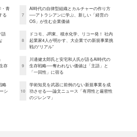
学・青
AI時代の自律型組織とカルチャーの作り方
する
7
──アトラシアンに学ぶ、新しい「経営の
OS」が生む企業価値
が語
ドコモ、JR東、積水化学、リコー発！ 社内
な
8
起業家4人が明かす、大企業での新規事業挑
戦の“リアル”
」
川邊健太郎氏と安宅和人氏が語るAI時代の
の生存
9
生存戦略──奪われない価値は「主語」と
「一回性」に宿る
戦略
学術知見を武器に前例のない新規事業を成
レーシ
10
功させる──論文ニュース「有用性と厳密性
のジレンマ」