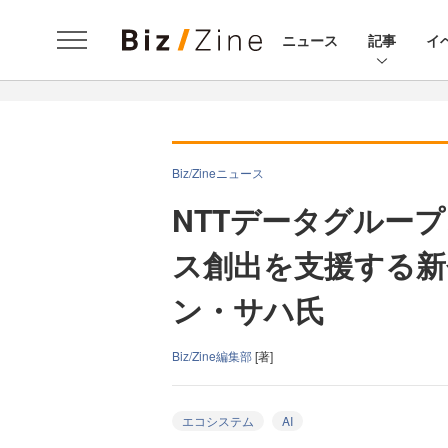
ニュース
記事
イ
Biz/Zineニュース
NTTデータグルー
ス創出を支援する新
ン・サハ氏
Biz/Zine編集部
[著]
エコシステム
AI