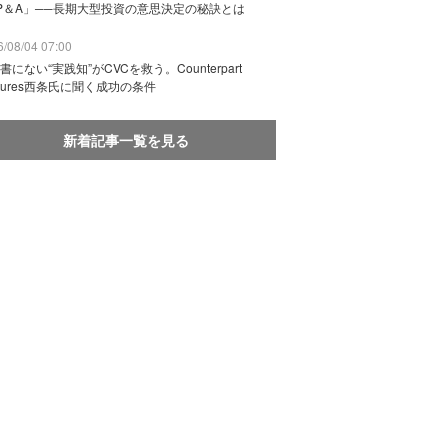
P＆A」──長期大型投資の意思決定の秘訣とは
/08/04 07:00
書にない“実践知”がCVCを救う。Counterpart
ntures西条氏に聞く成功の条件
新着記事一覧を見る