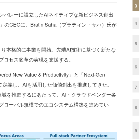
3
ンバレーに設立したAIネイティブな新ビジネス創出
4
ta」のCEOに、Bratin Saha（ブラティン・サハ）氏が
5
5年12月より本格的に事業を開始。先端AI技術に基づく新たな
プロセス変革の実現を支援する。
6
ew Value & Productivity」と「Next-Gen
領域として定義し、AIを活用した価値創出を推進してきた。
7
領域を推進するにあたって、AI・クラウドベンダー各
グローバル規模でのエコシステム構築を進めてい
8
9