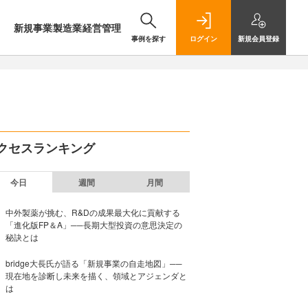
新規事業
製造業
経営管理
事例を探す
ログイン
新規
会員登録
クセスランキング
今日
週間
月間
中外製薬が挑む、R&Dの成果最大化に貢献する
「進化版FP＆A」──長期大型投資の意思決定の
秘訣とは
bridge大長氏が語る「新規事業の自走地図」──
現在地を診断し未来を描く、領域とアジェンダと
は