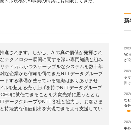
る数十億ドル規模のAI事業の構築にも貢献してきた。
新
2026
推進されます。しかし、AIの真の価値が発揮され
VC
なテクノロジー展開に関する深い専門知識と組み
が投
リティカルかつスケーラブルなシステムを数十年
2026
雑な企業から信頼を得てきたNTTデータグループ
ヤマ
リードする準備が整っている組織は多くありませ
掛け
億ドルを超える売り上げを持つNTTデータグループ
2026
istaのCEOに就任できることを大変光栄に思うととも
なぜ
TTデータグループやNTT各社と協力し、お客さま
タ分
革と持続的な価値創出を実現できるよう支援してい
N
2026
中外