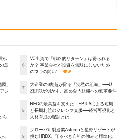
貢献
VC出資で「戦略的リターン」は得られる
資の意
6
か？ 事業会社が投資を無駄にしないため
の“3つの問い”
NEW
地図」
大企業の6割超が陥る「沈黙の組織」──U-
7
とアジ
ZEROが明かす、高め合う組織への変革要件
NECの最高益を支えた、FP＆Aによる短期
8
と長期利益のジレンマ克服──経営可視化と
から
人材育成の秘訣とは
グローバル製造業Astemoと星野リゾートが
当か。
9
挑むHRDX。守るべき自社の強みと標準化、