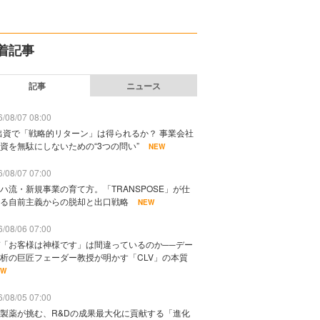
着記事
記事
ニュース
/08/07 08:00
出資で「戦略的リターン」は得られるか？ 事業会社
資を無駄にしないための“3つの問い”
NEW
/08/07 07:00
ハ流・新規事業の育て方。「TRANSPOSE」が仕
る自前主義からの脱却と出口戦略
NEW
/08/06 07:00
「お客様は神様です」は間違っているのか──デー
析の巨匠フェーダー教授が明かす「CLV」の本質
EW
/08/05 07:00
製薬が挑む、R&Dの成果最大化に貢献する「進化