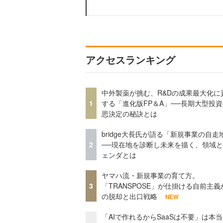
アクセスランキング
中外製薬が挑む、R&Dの成果最大化に
1
する「進化版FP＆A」──長期大型投
思決定の秘訣とは
bridge大長氏が語る「新規事業の自走
2
──現在地を診断し未来を描く、領域
ェンダとは
ヤマハ流・新規事業の育て方。
3
「TRANSPOSE」が仕掛ける自前主義
の脱却と出口戦略
NEW
「AIで作れるからSaaSは不要」は本