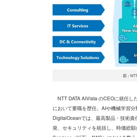
図：NT
NTT DATA AIVista のCEOに就任し
において要職を歴任。AIや機械学習
DigitalOceanでは、最高製品・
発、セキュリティを統括し、時価総額の向