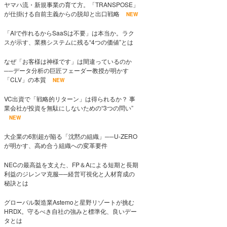
ヤマハ流・新規事業の育て方。「TRANSPOSE」
が仕掛ける自前主義からの脱却と出口戦略
NEW
「AIで作れるからSaaSは不要」は本当か。ラク
スが示す、業務システムに残る“4つの価値”とは
なぜ「お客様は神様です」は間違っているのか
──データ分析の巨匠フェーダー教授が明かす
「CLV」の本質
NEW
VC出資で「戦略的リターン」は得られるか？ 事
業会社が投資を無駄にしないための“3つの問い”
NEW
大企業の6割超が陥る「沈黙の組織」──U-ZERO
が明かす、高め合う組織への変革要件
NECの最高益を支えた、FP＆Aによる短期と長期
利益のジレンマ克服──経営可視化と人材育成の
秘訣とは
グローバル製造業Astemoと星野リゾートが挑む
HRDX。守るべき自社の強みと標準化、良いデー
タとは