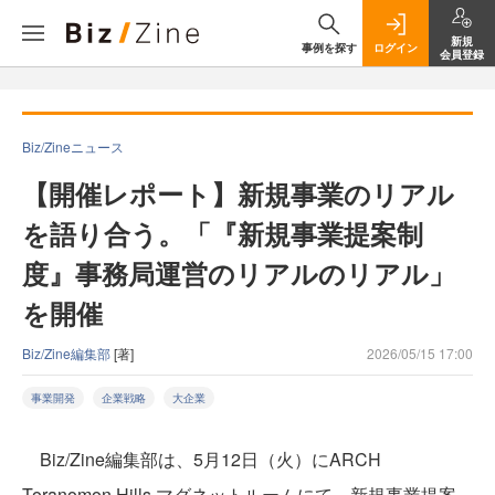
新規
事例を探す
ログイン
会員登録
Biz/Zineニュース
【開催レポート】新規事業のリアル
を語り合う。「『新規事業提案制
度』事務局運営のリアルのリアル」
を開催
Biz/Zine編集部
[著]
2026/05/15 17:00
事業開発
企業戦略
大企業
Biz/Zine編集部は、5月12日（火）にARCH
Toranomon Hills マグネットルームにて、新規事業提案