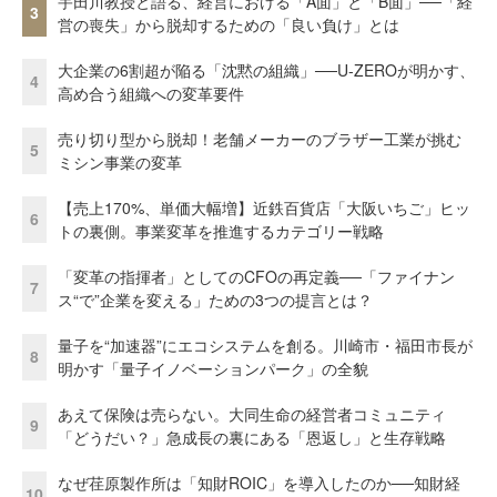
宇田川教授と語る、経営における「A面」と「B面」──「経
3
営の喪失」から脱却するための「良い負け」とは
大企業の6割超が陥る「沈黙の組織」──U-ZEROが明かす、
4
高め合う組織への変革要件
売り切り型から脱却！老舗メーカーのブラザー工業が挑む
5
ミシン事業の変革
【売上170%、単価大幅増】近鉄百貨店「大阪いちご」ヒッ
6
トの裏側。事業変革を推進するカテゴリー戦略
「変革の指揮者」としてのCFOの再定義──「ファイナン
7
ス“で”企業を変える」ための3つの提言とは？
量子を“加速器”にエコシステムを創る。川崎市・福田市長が
8
明かす「量子イノベーションパーク」の全貌
あえて保険は売らない。大同生命の経営者コミュニティ
9
「どうだい？」急成長の裏にある「恩返し」と生存戦略
なぜ荏原製作所は「知財ROIC」を導入したのか──知財経
10