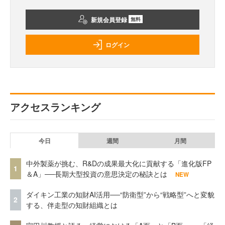
新規会員登録
無料
ログイン
アクセスランキング
今日
週間
月間
中外製薬が挑む、R&Dの成果最大化に貢献する「進化版FP
1
＆A」──長期大型投資の意思決定の秘訣とは
NEW
ダイキン工業の知財AI活用──“防衛型”から“戦略型”へと変貌
2
する、伴走型の知財組織とは