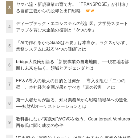
ヤマハ流・新規事業の育て方。「TRANSPOSE」が仕掛け
3
る自前主義からの脱却と出口戦略
NEW
ディープテック・エコシステムの設計図。大学発スタート
4
アップを育む大企業の役割と「3つの壁」
「AIで作れるからSaaSは不要」は本当か。ラクスが示す、
5
業務システムに残る“4つの価値”とは
bridge大長氏が語る「新規事業の自走地図」──現在地を診
6
断し未来を描く、領域とアジェンダとは
FP＆A導入の最大の目的とは何か──導入を阻む「二つの
7
壁」、本社経営企画が果たすべき「真の役割」とは
第一人者たちが語る、知財業務AIから戦略領域AIへの進化
8
──知財AIオーケストレーションとは
教科書にない“実践知”がCVCを救う。Counterpart Ventures
9
西条氏に聞く成功の条件
VC出資で「戦略的リターン」は得られるか？ 事業会社が投