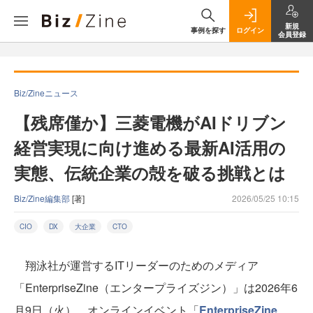
新規
事例を探す
ログイン
会員登録
Biz/Zineニュース
【残席僅か】三菱電機がAIドリブン
経営実現に向け進める最新AI活用の
実態、伝統企業の殻を破る挑戦とは
Biz/Zine編集部
[著]
2026/05/25 10:15
CIO
DX
大企業
CTO
翔泳社が運営するITリーダーのためのメディア
「EnterpriseZine（エンタープライズジン）」は2026年6
月9日（火）、オンラインイベント「
EnterpriseZine