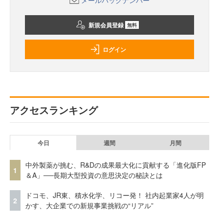
メールバックナンバー
新規会員登録
無料
ログイン
アクセスランキング
今日
週間
月間
中外製薬が挑む、R&Dの成果最大化に貢献する「進化版FP
1
＆A」──長期大型投資の意思決定の秘訣とは
ドコモ、JR東、積水化学、リコー発！ 社内起業家4人が明
2
かす、大企業での新規事業挑戦の“リアル”