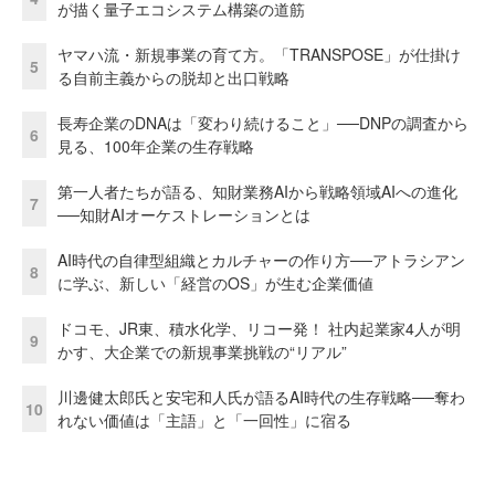
が描く量子エコシステム構築の道筋
ヤマハ流・新規事業の育て方。「TRANSPOSE」が仕掛け
5
る自前主義からの脱却と出口戦略
長寿企業のDNAは「変わり続けること」──DNPの調査から
6
見る、100年企業の生存戦略
第一人者たちが語る、知財業務AIから戦略領域AIへの進化
7
──知財AIオーケストレーションとは
AI時代の自律型組織とカルチャーの作り方──アトラシアン
8
に学ぶ、新しい「経営のOS」が生む企業価値
ドコモ、JR東、積水化学、リコー発！ 社内起業家4人が明
9
かす、大企業での新規事業挑戦の“リアル”
川邊健太郎氏と安宅和人氏が語るAI時代の生存戦略──奪わ
10
れない価値は「主語」と「一回性」に宿る