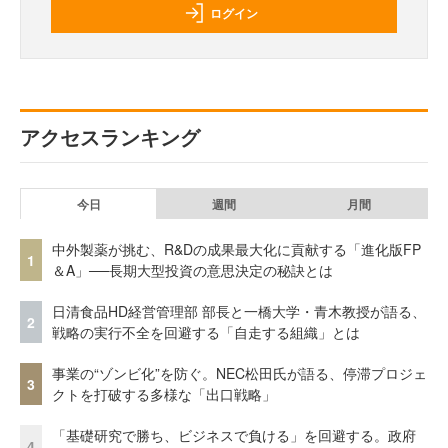
ログイン
アクセスランキング
今日
週間
月間
中外製薬が挑む、R&Dの成果最大化に貢献する「進化版FP
1
＆A」──長期大型投資の意思決定の秘訣とは
日清食品HD経営管理部 部長と一橋大学・青木教授が語る、
2
戦略の実行不全を回避する「自走する組織」とは
事業の“ゾンビ化”を防ぐ。NEC松田氏が語る、停滞プロジェ
3
クトを打破する多様な「出口戦略」
「基礎研究で勝ち、ビジネスで負ける」を回避する。政府
4