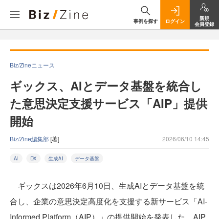
新規
事例を探す
ログイン
会員登録
Biz/Zineニュース
ギックス、AIとデータ基盤を統合し
た意思決定支援サービス「AIP」提供
開始
Biz/Zine編集部
[著]
2026/06/10 14:45
AI
DX
生成AI
データ基盤
ギックスは2026年6月10日、生成AIとデータ基盤を統
合し、企業の意思決定高度化を支援する新サービス「AI-
Informed Platform（AIP）」の提供開始を発表した。AIP