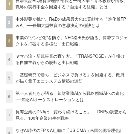
日清食品HD経営管理部 部長と一橋大学・青木教授が語る、
1
戦略の実行不全を回避する「自走する組織」とは
中外製薬が挑む、R&Dの成果最大化に貢献する「進化版FP
2
＆A」──長期大型投資の意思決定の秘訣とは
事業の“ゾンビ化”を防ぐ。NEC松田氏が語る、停滞プロジェ
3
クトを打破する多様な「出口戦略」
ヤマハ流・新規事業の育て方。「TRANSPOSE」が仕掛け
4
る自前主義からの脱却と出口戦略
「基礎研究で勝ち、ビジネスで負ける」を回避する。政府
5
が描く量子エコシステム構築の道筋
第一人者たちが語る、知財業務AIから戦略領域AIへの進化
6
──知財AIオーケストレーションとは
長寿企業のDNAは「変わり続けること」──DNPの調査から
7
見る、100年企業の生存戦略
なぜAI時代のFP＆A組織に「US-CMA（米国公認管理会計
8