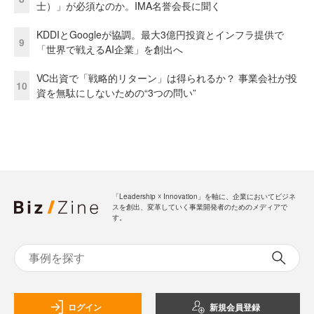
士）」が必須なのか。IMA名誉会長に聞く
KDDIとGoogleが協調。最大3億円投資とインフラ提供で
9
「世界で戦えるAI企業」を創出へ
VC出資で「戦略的リターン」は得られるか？ 事業会社が投
10
資を無駄にしないための“3つの問い”
「Leadership ☓ Innovation」を軸に、企業においてビジネ
スを創出、変革していく事業開発者のためのメディアで
す。
ログイン
新規会員登録