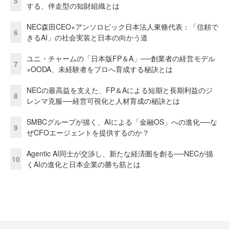
5
する、伴走型の知財組織とは
NEC森田CEO×アンソロピック日本法人東條代表：「信頼で
6
きるAI」の社会実装と日本の向かう道
ユニ・チャームの「日本版FP＆A」──創業者の経営モデル
7
×OODA、未経験者をプロへ育成する秘訣とは
NECの最高益を支えた、FP＆Aによる短期と長期利益のジ
8
レンマ克服──経営可視化と人材育成の秘訣とは
SMBCグループが描く、AIによる「金融OS」への進化──な
9
ぜCFOエージェントを提供するのか？
Agentic AI同士が交渉し、新たな経済圏を創る──NECが描
10
くAIの進化と日本企業の勝ち筋とは