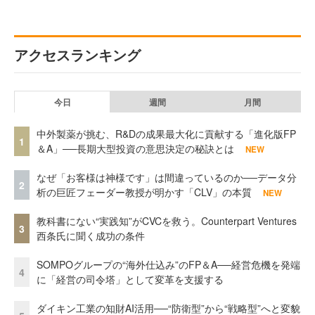
アクセスランキング
今日
週間
月間
中外製薬が挑む、R&Dの成果最大化に貢献する「進化版FP
1
＆A」──長期大型投資の意思決定の秘訣とは
NEW
なぜ「お客様は神様です」は間違っているのか──データ分
2
析の巨匠フェーダー教授が明かす「CLV」の本質
NEW
教科書にない“実践知”がCVCを救う。Counterpart Ventures
3
西条氏に聞く成功の条件
SOMPOグループの“海外仕込み”のFP＆A──経営危機を発端
4
に「経営の司令塔」として変革を支援する
ダイキン工業の知財AI活用──“防衛型”から“戦略型”へと変貌