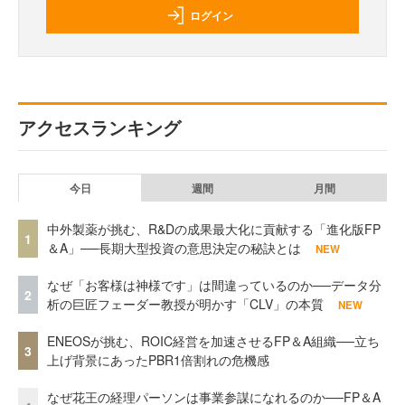
ログイン
アクセスランキング
今日
週間
月間
中外製薬が挑む、R&Dの成果最大化に貢献する「進化版FP
1
＆A」──長期大型投資の意思決定の秘訣とは
NEW
なぜ「お客様は神様です」は間違っているのか──データ分
2
析の巨匠フェーダー教授が明かす「CLV」の本質
NEW
ENEOSが挑む、ROIC経営を加速させるFP＆A組織──立ち
3
上げ背景にあったPBR1倍割れの危機感
なぜ花王の経理パーソンは事業参謀になれるのか──FP＆A