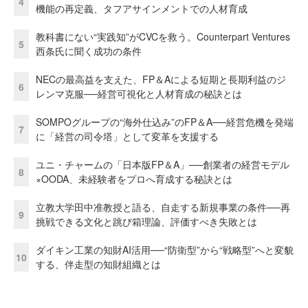
4
機能の再定義、タフアサインメントでの人材育成
教科書にない“実践知”がCVCを救う。Counterpart Ventures
5
西条氏に聞く成功の条件
NECの最高益を支えた、FP＆Aによる短期と長期利益のジ
6
レンマ克服──経営可視化と人材育成の秘訣とは
SOMPOグループの“海外仕込み”のFP＆A──経営危機を発端
7
に「経営の司令塔」として変革を支援する
ユニ・チャームの「日本版FP＆A」──創業者の経営モデル
8
×OODA、未経験者をプロへ育成する秘訣とは
立教大学田中准教授と語る、自走する新規事業の条件──再
9
挑戦できる文化と跳び箱理論、評価すべき失敗とは
ダイキン工業の知財AI活用──“防衛型”から“戦略型”へと変貌
10
する、伴走型の知財組織とは