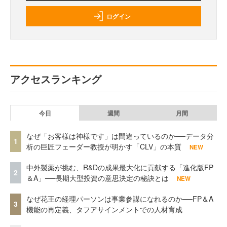
ログイン
アクセスランキング
今日
週間
月間
なぜ「お客様は神様です」は間違っているのか──データ分
1
析の巨匠フェーダー教授が明かす「CLV」の本質
NEW
中外製薬が挑む、R&Dの成果最大化に貢献する「進化版FP
2
＆A」──長期大型投資の意思決定の秘訣とは
NEW
なぜ花王の経理パーソンは事業参謀になれるのか──FP＆A
3
機能の再定義、タフアサインメントでの人材育成