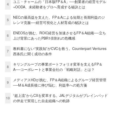
ユニ・チャームの「日本版FP＆A」──創業者の経営モデル
4
×OODA、未経験者をプロへ育成する秘訣とは
NECの最高益を支えた、FP＆Aによる短期と長期利益のジ
5
レンマ克服──経営可視化と人材育成の秘訣とは
ENEOSが挑む、ROIC経営を加速させるFP＆A組織──立ち
6
上げ背景にあったPBR1倍割れの危機感
教科書にない“実践知”がCVCを救う。Counterpart Ventures
7
西条氏に聞く成功の条件
キリングループの事業ポートフォリオ変革を支えるFP＆
8
A──コーポレートと事業会社の「戦略対話」とは？
メディアスHDが挑む、FP＆A組織によるグループ経営管理
9
──M＆A成長後に伸び悩む、利益率への処方箋
“超上流”からCXを変革する。JALデジタルがブレインパッド
10
の伴走で実現した自走組織への軌跡