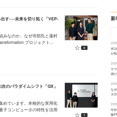
新
出す──未来を切り拓く「VEP-
組みなのか、なぜ寺部氏と蓮村
formation プロジェクト...
2026
9
VC
が投
2026
ヤマ
掛け
2026
の次のパラダイムシフト「QX」
なぜ
タ分
集めています。本格的な実用化
2026
量子コンピュータの特性を活用
中外
版F
7