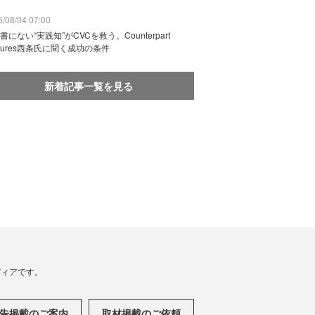
/08/04 07:00
書にない“実践知”がCVCを救う。Counterpart
ntures西条氏に聞く成功の条件
新着記事一覧を見る
メディアです。
告掲載のご案内
取材掲載のご依頼