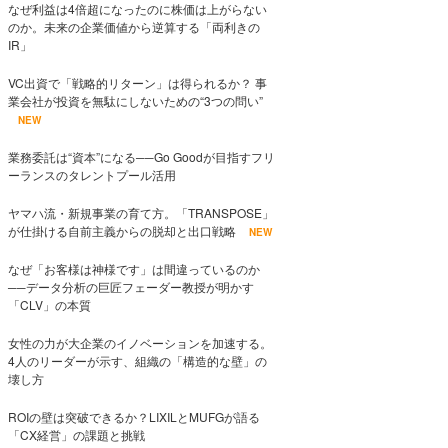
なぜ利益は4倍超になったのに株価は上がらない
のか。未来の企業価値から逆算する「両利きの
IR」
VC出資で「戦略的リターン」は得られるか？ 事
業会社が投資を無駄にしないための“3つの問い”
NEW
業務委託は“資本”になる──Go Goodが目指すフリ
ーランスのタレントプール活用
ヤマハ流・新規事業の育て方。「TRANSPOSE」
が仕掛ける自前主義からの脱却と出口戦略
NEW
なぜ「お客様は神様です」は間違っているのか
──データ分析の巨匠フェーダー教授が明かす
「CLV」の本質
女性の力が大企業のイノベーションを加速する。
4人のリーダーが示す、組織の「構造的な壁」の
壊し方
ROIの壁は突破できるか？LIXILとMUFGが語る
「CX経営」の課題と挑戦