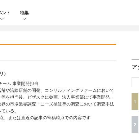
ベント
特集
ア
オリ）
チーム 事業開発担当
店舗や沿線店舗の開発、コンサルティングファームにおいて
ト等を担当後、ビザスクに参画。法人事業部にて事業開発・
1
業界の市場業界調査・ニーズ検証等の調査において調査手法
っている。
時点、または直近の記事の寄稿時点での内容です
2