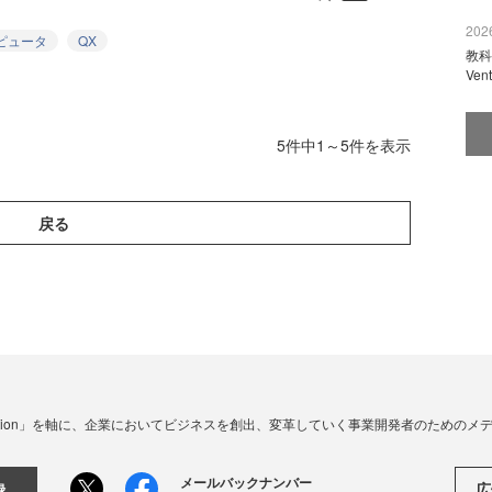
2026
ピュータ
QX
教科
Ve
5件中1～5件を表示
戻る
☓ Innovation」を軸に、企業においてビジネスを創出、変革していく事業開発者のための
メールバックナンバー
広
録