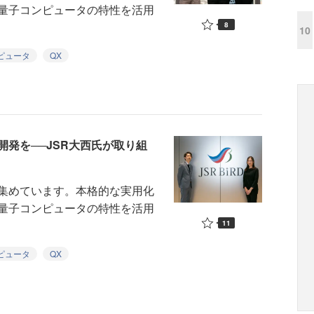
量子コンピュータの特性を活用
8
10
ピュータ
QX
発を──JSR大西氏が取り組
集めています。本格的な実用化
量子コンピュータの特性を活用
11
ピュータ
QX