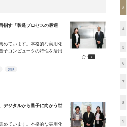
3
目指す「製造プロセスの最適
4
集めています。本格的な実用化
5
量子コンピュータの特性を活用
7
6
製鉄
7
8
、デジタルから量子に向かう世
9
集めています。本格的な実用化