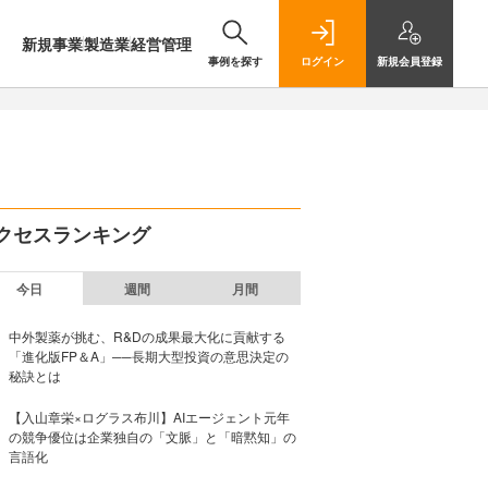
新規事業
製造業
経営管理
事例を探す
ログイン
新規
会員登録
クセスランキング
今日
週間
月間
中外製薬が挑む、R&Dの成果最大化に貢献する
「進化版FP＆A」──長期大型投資の意思決定の
秘訣とは
【入山章栄×ログラス布川】AIエージェント元年
の競争優位は企業独自の「文脈」と「暗黙知」の
言語化