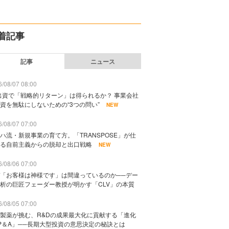
着記事
記事
ニュース
/08/07 08:00
出資で「戦略的リターン」は得られるか？ 事業会社
資を無駄にしないための“3つの問い”
NEW
/08/07 07:00
ハ流・新規事業の育て方。「TRANSPOSE」が仕
る自前主義からの脱却と出口戦略
NEW
/08/06 07:00
「お客様は神様です」は間違っているのか──デー
析の巨匠フェーダー教授が明かす「CLV」の本質
/08/05 07:00
製薬が挑む、R&Dの成果最大化に貢献する「進化
P＆A」──長期大型投資の意思決定の秘訣とは