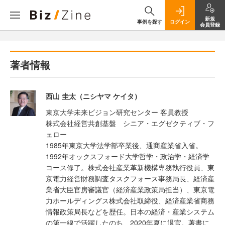
新規
事例を探す
ログイン
会員登録
著者情報
西山 圭太（ニシヤマ ケイタ）
東京大学未来ビジョン研究センター 客員教授
株式会社経営共創基盤 シニア・エグゼクティブ・フ
ェロー
1985年東京大学法学部卒業後、通商産業省入省。
1992年オックスフォード大学哲学・政治学・経済学
コース修了。株式会社産業革新機構専務執行役員、東
京電力経営財務調査タスクフォース事務局長、経済産
業省大臣官房審議官（経済産業政策局担当）、東京電
力ホールディングス株式会社取締役、経済産業省商務
情報政策局長などを歴任。日本の経済・産業システム
の第一線で活躍したのち、2020年夏に退官。著書に