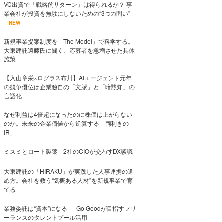
VC出資で「戦略的リターン」は得られるか？ 事
業会社が投資を無駄にしないための“3つの問い”
NEW
新規事業提案制度を「The Model」で科学する。
大東建託遠藤氏に聞く、応募者を急増させた具体
施策
【入山章栄×ログラス布川】AIエージェント元年
の競争優位は企業独自の「文脈」と「暗黙知」の
言語化
なぜ利益は4倍超になったのに株価は上がらない
のか。未来の企業価値から逆算する「両利きの
IR」
ミスミとロート製薬 2社のCIOが交わすDX談議
大東建託の「HIRAKU」が実践した人事連携の進
め方。会社を救う“気概ある人材”を新規事業で育
てる
業務委託は“資本”になる──Go Goodが目指すフリ
ーランスのタレントプール活用