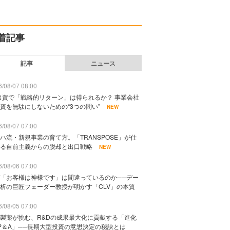
着記事
記事
ニュース
/08/07 08:00
出資で「戦略的リターン」は得られるか？ 事業会社
資を無駄にしないための“3つの問い”
NEW
/08/07 07:00
ハ流・新規事業の育て方。「TRANSPOSE」が仕
る自前主義からの脱却と出口戦略
NEW
/08/06 07:00
「お客様は神様です」は間違っているのか──デー
析の巨匠フェーダー教授が明かす「CLV」の本質
/08/05 07:00
製薬が挑む、R&Dの成果最大化に貢献する「進化
P＆A」──長期大型投資の意思決定の秘訣とは