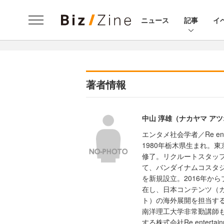
ニュース
記事
イ
著者情報
中山 淳雄（ナカヤマ ア
エンタメ社会学者／Re ente
1980年栃木県生まれ。東
修了。リクルートスタッフ
て、バンダイナムコスタ
を新規設立。2016年か
在し、日本コンテンツ（
ト）の海外展開を担当す
南洋理工大学非常勤講師も
する株式会社Re enter