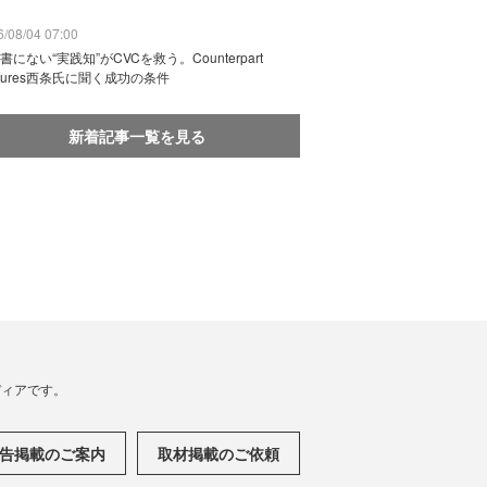
/08/04 07:00
書にない“実践知”がCVCを救う。Counterpart
ntures西条氏に聞く成功の条件
新着記事一覧を見る
メディアです。
告掲載のご案内
取材掲載のご依頼