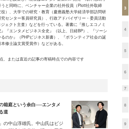
うと同時に、ベンチャー企業の社外役員（Plott社外取締
3
査役）、大学での研究・教育（慶應義塾大学経済学部訪問研
研究センター客員研究員）、行政アドバイザリー・委員活動
ロジェクト主査）などを行っている。著書に『推しエコノミ
4
記』『エンタメビジネス全史』（以上、日経BP）、『ソーシ
るのか』（PHPビジネス新書）、『ボランティア社会の誕
日本修士論文賞受賞作）などがある。
5
時点、または直近の記事の寄稿時点での内容です
6
7
の箱庭という余白──エンタメ
8
る道
」の中山淳雄氏。中山氏はビジ
9