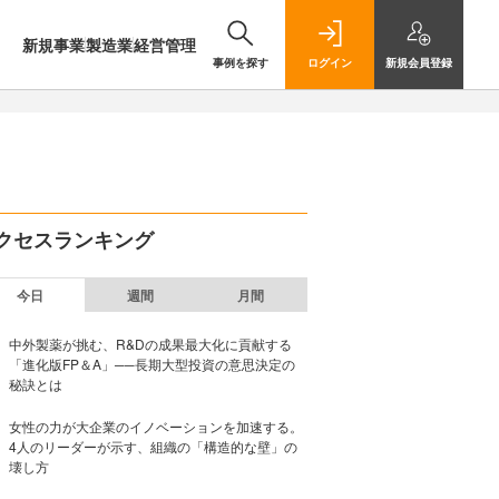
新規事業
製造業
経営管理
事例を探す
ログイン
新規
会員登録
クセスランキング
今日
週間
月間
中外製薬が挑む、R&Dの成果最大化に貢献する
「進化版FP＆A」──長期大型投資の意思決定の
秘訣とは
女性の力が大企業のイノベーションを加速する。
4人のリーダーが示す、組織の「構造的な壁」の
壊し方