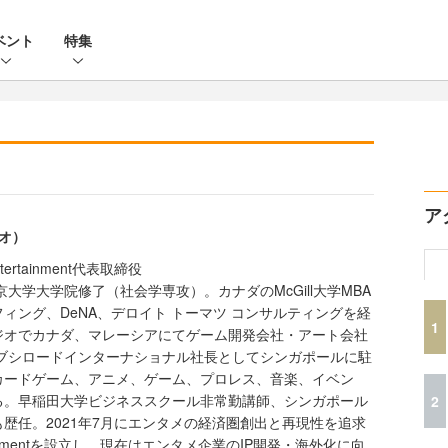
ベント
特集
ア
ツオ）
rtainment代表取締役
京大学大学院修了（社会学専攻）。カナダのMcGill大学MBA
ィング、DeNA、デロイト トーマツ コンサルティングを経
1
ジオでカナダ、マレーシアにてゲーム開発会社・アート会社
らブシロードインターナショナル社長としてシンガポールに駐
カードゲーム、アニメ、ゲーム、プロレス、音楽、イベン
る。早稲田大学ビジネススクール非常勤講師、シンガポール
2
歴任。2021年7月にエンタメの経済圏創出と再現性を追求
tainmentを設立し、現在はエンタメ企業のIP開発・海外化に向