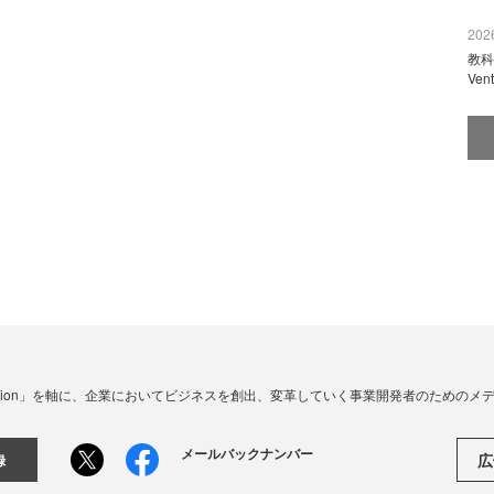
2026
教科
Ve
☓ Innovation」を軸に、企業においてビジネスを創出、変革していく事業開発者のための
メールバックナンバー
広
録