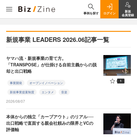
新規
事例を探す
ログイン
会員登録
新規事業 LEADERS 2026.06記事一覧
ヤマハ流・新規事業の育て方。
「TRANSPOSE」が仕掛ける自前主義からの脱
却と出口戦略
1
事業開発
オープンイノベーション
新規事業提案制度
エンタメ
音楽
2026/08/07
本体からの独立「カーブアウト」のリアル──
出口戦略で直面する親会社頼みの限界とVCの
評価軸