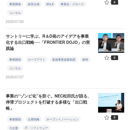
0
事業開発
経営企画
M＆A
事業化・グロース
コンサル
2026/07/30
サントリーに学ぶ、R＆D発のアイデアを事業
化する出口戦略──「FRONTIER DOJO」の実
践論
0
事業開発
カーブアウト
新規事業提案制度
飲料
コンサル
2026/07/27
事業の“ゾンビ化”を防ぐ。NEC松田氏が語る、
停滞プロジェクトを打破する多様な「出口戦
略」
0
事業開発
企業戦略
オープンイノベーション
大企業
IT・ソフトウェア