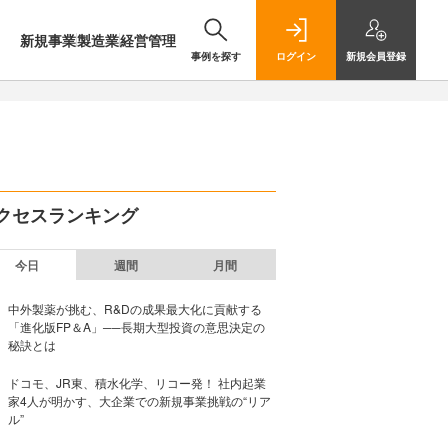
新規事業
製造業
経営管理
事例を探す
ログイン
新規
会員登録
クセスランキング
今日
週間
月間
中外製薬が挑む、R&Dの成果最大化に貢献する
「進化版FP＆A」──長期大型投資の意思決定の
秘訣とは
ドコモ、JR東、積水化学、リコー発！ 社内起業
家4人が明かす、大企業での新規事業挑戦の“リア
ル”