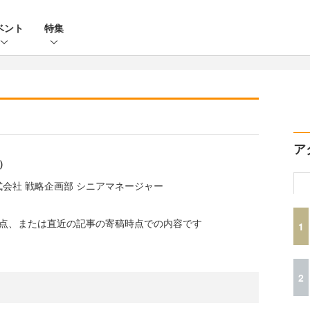
ベント
特集
ア
）
会社 戦略企画部 シニアマネージャー
時点、または直近の記事の寄稿時点での内容です
1
2