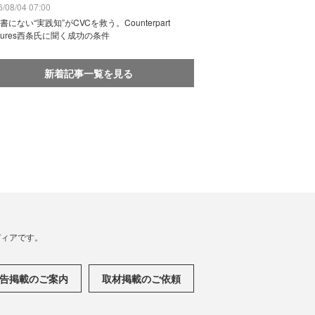
/08/04 07:00
書にない“実践知”がCVCを救う。Counterpart
ntures西条氏に聞く成功の条件
新着記事一覧を見る
メディアです。
告掲載のご案内
取材掲載のご依頼