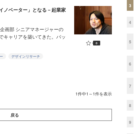
3
イノベーター」となる－起業家
4
企画部 シニアマネージャーの
でキャリアを築いてきた。バッ
5
0
ー
デザインリサーチ
6
7
1件中1～1件を表示
8
戻る
9