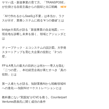
ヤマハ流・新規事業の育て方。「TRANSPOSE」
が仕掛ける自前主義からの脱却と出口戦略
NEW
「AIで作れるからSaaSは不要」は本当か。ラク
スが示す、業務システムに残る“4つの価値”とは
bridge大長氏が語る「新規事業の自走地図」──
現在地を診断し未来を描く、領域とアジェンダと
は
ディープテック・エコシステムの設計図。大学発
スタートアップを育む大企業の役割と「3つの
壁」
FP＆A導入の最大の目的とは何か──導入を阻む
「二つの壁」、本社経営企画が果たすべき「真の
役割」とは
第一人者たちが語る、知財業務AIから戦略領域AI
への進化──知財AIオーケストレーションとは
教科書にない“実践知”がCVCを救う。Counterpart
Ventures西条氏に聞く成功の条件