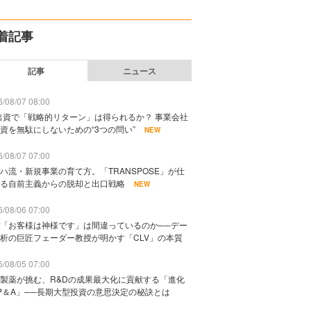
着記事
記事
ニュース
/08/07 08:00
出資で「戦略的リターン」は得られるか？ 事業会社
資を無駄にしないための“3つの問い”
NEW
/08/07 07:00
ハ流・新規事業の育て方。「TRANSPOSE」が仕
る自前主義からの脱却と出口戦略
NEW
/08/06 07:00
「お客様は神様です」は間違っているのか──デー
析の巨匠フェーダー教授が明かす「CLV」の本質
/08/05 07:00
製薬が挑む、R&Dの成果最大化に貢献する「進化
P＆A」──長期大型投資の意思決定の秘訣とは