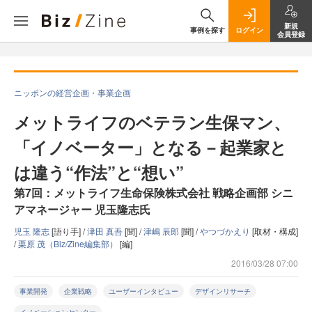
新規
事例を探す
ログイン
会員登録
ニッポンの経営企画・事業企画
メットライフのベテラン生保マン、
「イノベーター」となる－起業家と
は違う“作法”と“想い”
第7回：メットライフ生命保険株式会社 戦略企画部 シニ
アマネージャー 児玉隆志氏
児玉 隆志
[語り手] /
津田 真吾
[聞] /
津嶋 辰郎
[聞] /
やつづかえり
[取材・構成]
/
栗原 茂（Biz/Zine編集部）
[編]
2016/03/28 07:00
事業開発
企業戦略
ユーザーインタビュー
デザインリサーチ