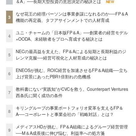
＆A」──長期大型投資の意思決定の秘訣とは
NEW
なぜ花王の経理パーソンは事業参謀になれるのか──FP＆A
3
機能の再定義、タフアサインメントでの人材育成
ユニ・チャームの「日本版FP＆A」──創業者の経営モデル
4
×OODA、未経験者をプロへ育成する秘訣とは
NECの最高益を支えた、FP＆Aによる短期と長期利益のジ
5
レンマ克服──経営可視化と人材育成の秘訣とは
ENEOSが挑む、ROIC経営を加速させるFP＆A組織──立ち
6
上げ背景にあったPBR1倍割れの危機感
教科書にない“実践知”がCVCを救う。Counterpart Ventures
7
西条氏に聞く成功の条件
キリングループの事業ポートフォリオ変革を支えるFP＆
8
A──コーポレートと事業会社の「戦略対話」とは？
メディアスHDが挑む、FP＆A組織によるグループ経営管理
9
──M＆A成長後に伸び悩む、利益率への処方箋