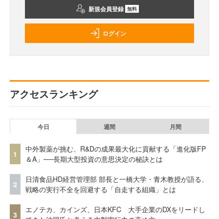
新規会員登録
無料
ログイン
アクセスランキング
今日
週間
月間
中外製薬が挑む、R&Dの成果最大化に貢献する「進化版FP
1
＆A」──長期大型投資の意思決定の秘訣とは
日清食品HD経営管理部 部長と一橋大学・青木教授が語る、
2
戦略の実行不全を回避する「自走する組織」とは
エノテカ、カインズ、日本KFC 大手企業のDXをリードし
3