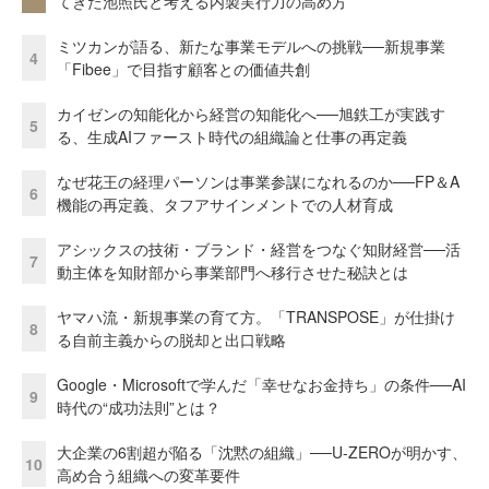
てきた池照氏と考える内製実行力の高め方
ミツカンが語る、新たな事業モデルへの挑戦──新規事業
4
「Fibee」で目指す顧客との価値共創
カイゼンの知能化から経営の知能化へ──旭鉄工が実践す
5
る、生成AIファースト時代の組織論と仕事の再定義
なぜ花王の経理パーソンは事業参謀になれるのか──FP＆A
6
機能の再定義、タフアサインメントでの人材育成
アシックスの技術・ブランド・経営をつなぐ知財経営──活
7
動主体を知財部から事業部門へ移行させた秘訣とは
ヤマハ流・新規事業の育て方。「TRANSPOSE」が仕掛け
8
る自前主義からの脱却と出口戦略
Google・Microsoftで学んだ「幸せなお金持ち」の条件──AI
9
時代の“成功法則”とは？
大企業の6割超が陥る「沈黙の組織」──U-ZEROが明かす、
10
高め合う組織への変革要件