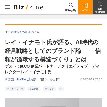
新規
事例を探す
ログイン
会員登録
注目の経営書の著者と語る
レイ・イナモト氏が語る、AI時代の
経営戦略としてのブランド論──「信
頼が循環する構造づくり」とは
ゲスト：I&CO 創業パートナー／クリエイティブ・ディ
レクター レイ・イナモト氏
栗原 茂（Biz/Zine編集部）
[著] /
林 紗也
[写]
2026/05/28 07:00
リーダーシップ
企業戦略
ブランド
AI