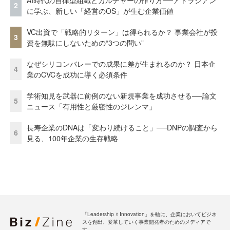
2
に学ぶ、新しい「経営のOS」が生む企業価値
VC出資で「戦略的リターン」は得られるか？ 事業会社が投
3
資を無駄にしないための“3つの問い”
なぜシリコンバレーでの成果に差が生まれるのか？ 日本企
4
業のCVCを成功に導く必須条件
学術知見を武器に前例のない新規事業を成功させる──論文
5
ニュース「有用性と厳密性のジレンマ」
長寿企業のDNAは「変わり続けること」──DNPの調査から
6
見る、100年企業の生存戦略
「Leadership ☓ Innovation」を軸に、企業においてビジネ
スを創出、変革していく事業開発者のためのメディアで
す。