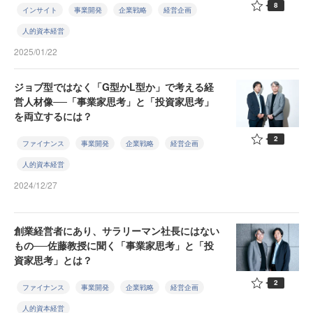
8
インサイト
事業開発
企業戦略
経営企画
人的資本経営
2025/01/22
ジョブ型ではなく「G型かL型か」で考える経
営人材像──「事業家思考」と「投資家思考」
を両立するには？
2
ファイナンス
事業開発
企業戦略
経営企画
人的資本経営
2024/12/27
創業経営者にあり、サラリーマン社長にはない
もの──佐藤教授に聞く「事業家思考」と「投
資家思考」とは？
2
ファイナンス
事業開発
企業戦略
経営企画
人的資本経営