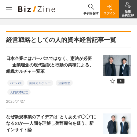
新規
事例を探す
ログイン
会員登録
経営戦略としての人的資本経営記事一覧
日本企業にはパーパスではなく、憲法が必要
──企業理念の現代語訳と行動の集積による、
組織カルチャー変革
5
パーパス
組織カルチャー
企業理念
人的資本経営
2025/01/27
なぜ新規事業のアイデアは“とりあえず◯◯”に
なるのか──人間を理解し美辞麗句を疑う、新
インサイト論