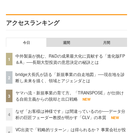
アクセスランキング
今日
週間
月間
中外製薬が挑む、R&Dの成果最大化に貢献する「進化版FP
1
＆A」──長期大型投資の意思決定の秘訣とは
bridge大長氏が語る「新規事業の自走地図」──現在地を診
2
断し未来を描く、領域とアジェンダとは
ヤマハ流・新規事業の育て方。「TRANSPOSE」が仕掛け
3
る自前主義からの脱却と出口戦略
NEW
なぜ「お客様は神様です」は間違っているのか──データ分
4
析の巨匠フェーダー教授が明かす「CLV」の本質
NEW
VC出資で「戦略的リターン」は得られるか？ 事業会社が投
5