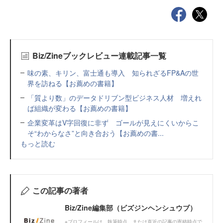
Biz/Zineブックレビュー連載記事一覧
味の素、キリン、富士通も導入 知られざるFP&Aの世
界を訪ねる【お薦めの書籍】
「質より数」のデータドリブン型ビジネス人材 増えれ
ば組織が変わる【お薦めの書籍】
企業変革はV字回復に非ず ゴールが見えにくいからこ
そ“わからなさ”と向き合おう【お薦めの書...
もっと読む
この記事の著者
Biz/Zine編集部（ビズジンヘンシュウブ）
※プロフィールは、執筆時点、または直近の記事の寄稿時点で