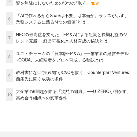
資を無駄にしないための“3つの問い”
NEW
「AIで作れるからSaaSは不要」は本当か。ラクスが示す、
6
業務システムに残る“4つの価値”とは
NECの最高益を支えた、FP＆Aによる短期と長期利益のジ
7
レンマ克服──経営可視化と人材育成の秘訣とは
ユニ・チャームの「日本版FP＆A」──創業者の経営モデル
8
×OODA、未経験者をプロへ育成する秘訣とは
教科書にない“実践知”がCVCを救う。Counterpart Ventures
9
西条氏に聞く成功の条件
大企業の6割超が陥る「沈黙の組織」──U-ZEROが明かす、
10
高め合う組織への変革要件