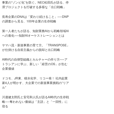
事業の“ゾンビ化”を防ぐ。NEC松田氏が語る、停
滞プロジェクトを打破する多様な「出口戦略」
長寿企業のDNAは「変わり続けること」──DNP
の調査から見る、100年企業の生存戦略
第一人者たちが語る、知財業務AIから戦略領域AI
への進化──知財AIオーケストレーションとは
ヤマハ流・新規事業の育て方。「TRANSPOSE」
が仕掛ける自前主義からの脱却と出口戦略
AI時代の自律型組織とカルチャーの作り方──ア
トラシアンに学ぶ、新しい「経営のOS」が生む
企業価値
ドコモ、JR東、積水化学、リコー発！ 社内起業
家4人が明かす、大企業での新規事業挑戦の“リア
ル”
川邊健太郎氏と安宅和人氏が語るAI時代の生存戦
略──奪われない価値は「主語」と「一回性」に
宿る