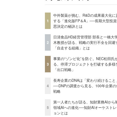
中外製薬が挑む、R&Dの成果最大化に
1
する「進化版FP＆A」──長期大型投
思決定の秘訣とは
日清食品HD経営管理部 部長と一橋大
2
木教授が語る、戦略の実行不全を回避
「自走する組織」とは
事業の“ゾンビ化”を防ぐ。NEC松田氏
3
る、停滞プロジェクトを打破する多様
「出口戦略」
長寿企業のDNAは「変わり続けること
4
──DNPの調査から見る、100年企業
戦略
第一人者たちが語る、知財業務AIから
5
領域AIへの進化──知財AIオーケスト
ョンとは