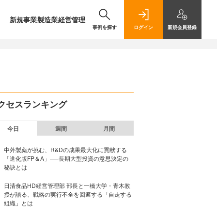
新規事業
製造業
経営管理
事例を探す
ログイン
新規
会員登録
クセスランキング
今日
週間
月間
中外製薬が挑む、R&Dの成果最大化に貢献する
「進化版FP＆A」──長期大型投資の意思決定の
秘訣とは
日清食品HD経営管理部 部長と一橋大学・青木教
授が語る、戦略の実行不全を回避する「自走する
組織」とは