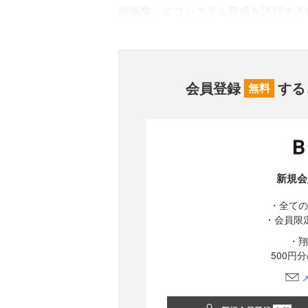
的協業、エコシステム形成を試行する
会員登録
する
無料
新規会
・全ての
・会員限
・翔
500円