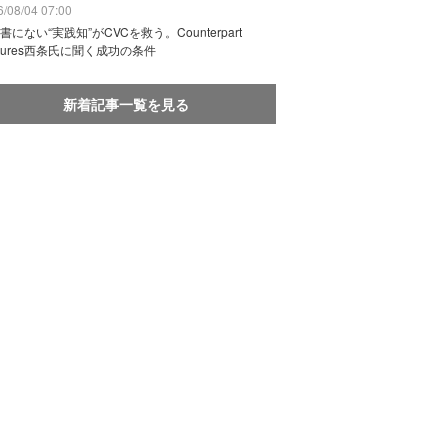
/08/04 07:00
書にない“実践知”がCVCを救う。Counterpart
ntures西条氏に聞く成功の条件
新着記事一覧を見る