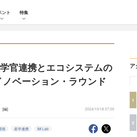
ベント
特集
学官連携とエコシステムの
ア
イノベーション・ラウンド
1
）
[編]
2024/10/18 07:00
2
開発
産学連携
IM Lab