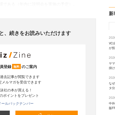
場である（年内に説明会を実施の予定）。
新
と、
続きをお読みいただけます
2026
VC
が投
2026
ヤマ
員登録
のご案内
無料
掛け
過去記事が閲覧できます
2026
定メルマガを受信できます
なぜ
タ分
泳社の本が買える！
分のポイントをプレゼント
2026
メールバックナンバー
中外
版F