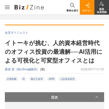
新規
事例を探す
ログイン
会員登録
会見ダイジェスト
イトーキが挑む、人的資本経営時代
のオフィス投資の最適解──AI活用に
よる可視化と可変型オフィスとは
栗原 茂（Biz/Zine編集部）
[著]
2026/06/17 07:00
企業戦略
AI
働き方改革
ABW
人的資本経営
目次