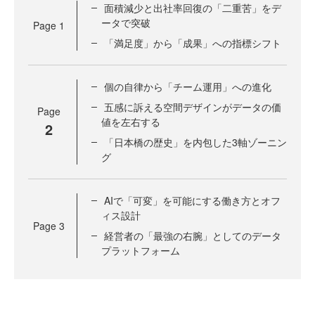
面積減少と出社率回復の「二重苦」をデ
ータで突破
Page
1
「満足度」から「成果」への指標シフト
個の自律から「チーム運用」への進化
五感に訴える空間デザインがデータの価
Page
値を左右する
2
「日本橋の歴史」を内包した3軸ゾーニン
グ
AIで「可変」を可能にする働き方とオフ
ィス設計
Page
3
経営者の「最強の右腕」としてのデータ
プラットフォーム