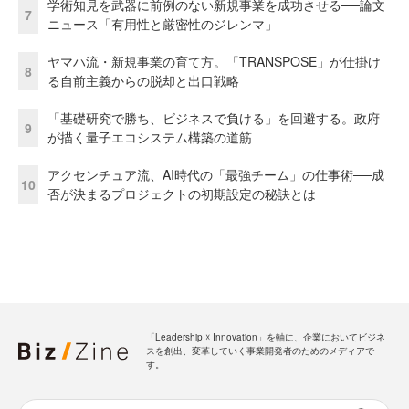
学術知見を武器に前例のない新規事業を成功させる──論文
7
ニュース「有用性と厳密性のジレンマ」
ヤマハ流・新規事業の育て方。「TRANSPOSE」が仕掛け
8
る自前主義からの脱却と出口戦略
「基礎研究で勝ち、ビジネスで負ける」を回避する。政府
9
が描く量子エコシステム構築の道筋
アクセンチュア流、AI時代の「最強チーム」の仕事術──成
10
否が決まるプロジェクトの初期設定の秘訣とは
「Leadership ☓ Innovation」を軸に、企業においてビジネ
スを創出、変革していく事業開発者のためのメディアで
す。