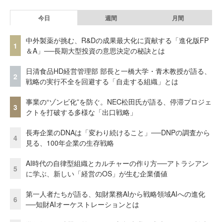
今日
週間
月間
中外製薬が挑む、R&Dの成果最大化に貢献する「進化版FP
1
＆A」──長期大型投資の意思決定の秘訣とは
日清食品HD経営管理部 部長と一橋大学・青木教授が語る、
2
戦略の実行不全を回避する「自走する組織」とは
事業の“ゾンビ化”を防ぐ。NEC松田氏が語る、停滞プロジェ
3
クトを打破する多様な「出口戦略」
長寿企業のDNAは「変わり続けること」──DNPの調査から
4
見る、100年企業の生存戦略
AI時代の自律型組織とカルチャーの作り方──アトラシアン
5
に学ぶ、新しい「経営のOS」が生む企業価値
第一人者たちが語る、知財業務AIから戦略領域AIへの進化
6
──知財AIオーケストレーションとは