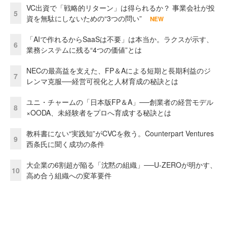
VC出資で「戦略的リターン」は得られるか？ 事業会社が投
5
資を無駄にしないための“3つの問い”
NEW
「AIで作れるからSaaSは不要」は本当か。ラクスが示す、
6
業務システムに残る“4つの価値”とは
NECの最高益を支えた、FP＆Aによる短期と長期利益のジ
7
レンマ克服──経営可視化と人材育成の秘訣とは
ユニ・チャームの「日本版FP＆A」──創業者の経営モデル
8
×OODA、未経験者をプロへ育成する秘訣とは
教科書にない“実践知”がCVCを救う。Counterpart Ventures
9
西条氏に聞く成功の条件
大企業の6割超が陥る「沈黙の組織」──U-ZEROが明かす、
10
高め合う組織への変革要件