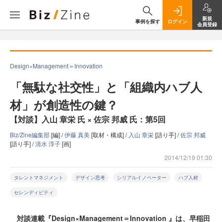
新規
事例を探す
ログイン
会員登録
Design×Management＝Innovation
「無駄な社交性」と「組織内ハブ人
材」が創造性の鍵？
【対談】入山 章栄 氏 × 佐宗 邦威 氏：第5回
Biz/Zine編集部
[編] /
伊藤 真美
[取材・構成] /
入山 章栄
[語り手] /
佐宗 邦威
[語り手] /
清水 淳子
[画]
2014/12/19 01:30
タレントマネジメント
デザイン思考
シリアルイノベーター
ハブ人材
セレンディピティ
対談連載『Design×Management＝Innovation 』は、早稲田