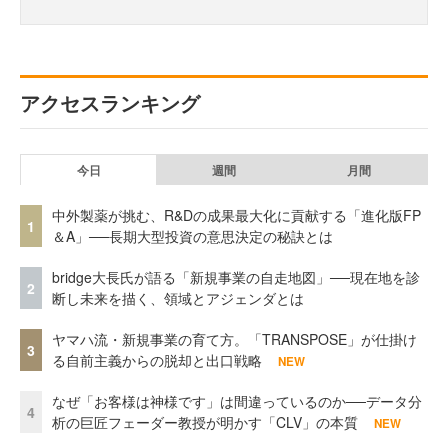
アクセスランキング
今日
週間
月間
中外製薬が挑む、R&Dの成果最大化に貢献する「進化版FP
1
＆A」──長期大型投資の意思決定の秘訣とは
bridge大長氏が語る「新規事業の自走地図」──現在地を診
2
断し未来を描く、領域とアジェンダとは
ヤマハ流・新規事業の育て方。「TRANSPOSE」が仕掛け
3
る自前主義からの脱却と出口戦略
NEW
なぜ「お客様は神様です」は間違っているのか──データ分
4
析の巨匠フェーダー教授が明かす「CLV」の本質
NEW