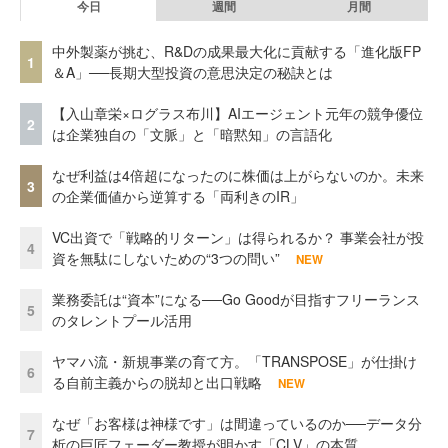
今日
週間
月間
中外製薬が挑む、R&Dの成果最大化に貢献する「進化版FP
1
＆A」──長期大型投資の意思決定の秘訣とは
【入山章栄×ログラス布川】AIエージェント元年の競争優位
2
は企業独自の「文脈」と「暗黙知」の言語化
なぜ利益は4倍超になったのに株価は上がらないのか。未来
3
の企業価値から逆算する「両利きのIR」
VC出資で「戦略的リターン」は得られるか？ 事業会社が投
4
資を無駄にしないための“3つの問い”
NEW
業務委託は“資本”になる──Go Goodが目指すフリーランス
5
のタレントプール活用
ヤマハ流・新規事業の育て方。「TRANSPOSE」が仕掛け
6
る自前主義からの脱却と出口戦略
NEW
なぜ「お客様は神様です」は間違っているのか──データ分
7
析の巨匠フェーダー教授が明かす「CLV」の本質