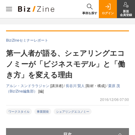
新規
事例を探す
ログイン
会員登録
Biz/Zineセミナーレポート
第一人者が語る、シェアリングエコ
ノミーが「ビジネスモデル」と「働
き方」を変える理由
アルン・スンドララジャン
[講演者] /
長谷川 賢人
[取材・構成] /
栗原 茂
（Biz/Zine編集部）
[編]
2016/12/06 07:00
ワークスタイル
事業開発
シェアリングエコノミー
目次