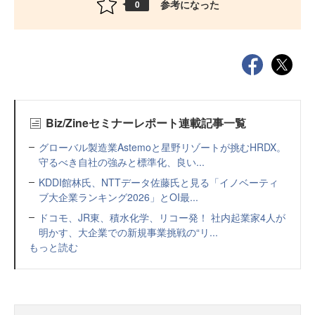
参考になった
0
Biz/Zineセミナーレポート連載記事一覧
グローバル製造業Astemoと星野リゾートが挑むHRDX。
守るべき自社の強みと標準化、良い...
KDDI館林氏、NTTデータ佐藤氏と見る「イノベーティ
ブ大企業ランキング2026」とOI最...
ドコモ、JR東、積水化学、リコー発！ 社内起業家4人が
明かす、大企業での新規事業挑戦の“リ...
もっと読む