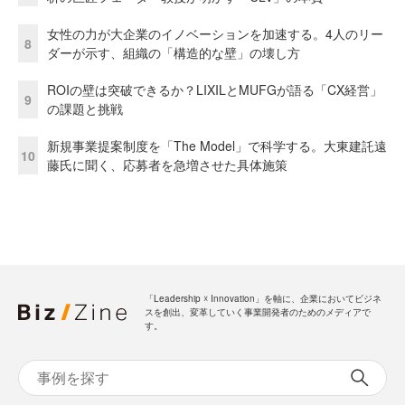
女性の力が大企業のイノベーションを加速する。4人のリー
8
ダーが示す、組織の「構造的な壁」の壊し方
ROIの壁は突破できるか？LIXILとMUFGが語る「CX経営」
9
の課題と挑戦
新規事業提案制度を「The Model」で科学する。大東建託遠
10
藤氏に聞く、応募者を急増させた具体施策
「Leadership ☓ Innovation」を軸に、企業においてビジネ
スを創出、変革していく事業開発者のためのメディアで
す。