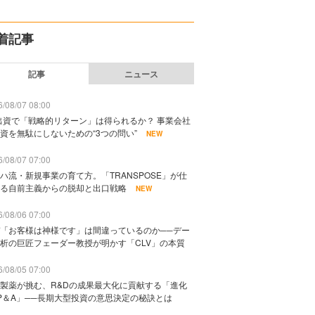
着記事
記事
ニュース
/08/07 08:00
出資で「戦略的リターン」は得られるか？ 事業会社
資を無駄にしないための“3つの問い”
NEW
/08/07 07:00
ハ流・新規事業の育て方。「TRANSPOSE」が仕
る自前主義からの脱却と出口戦略
NEW
/08/06 07:00
「お客様は神様です」は間違っているのか──デー
析の巨匠フェーダー教授が明かす「CLV」の本質
/08/05 07:00
製薬が挑む、R&Dの成果最大化に貢献する「進化
P＆A」──長期大型投資の意思決定の秘訣とは