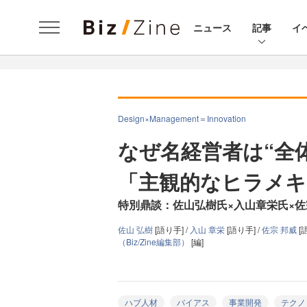
ニュース
記事
イ
Design×Management＝Innovation
なぜ名経営者は“全
「主観的なヒラメキ
特別鼎談：佐山弘樹氏×入山章栄氏×佐
佐山 弘樹
[語り手] /
入山 章栄
[語り手] /
佐宗 邦威
[
（Biz/Zine編集部）
[編]
ハブ人材
バイアス
事業開発
テクノ