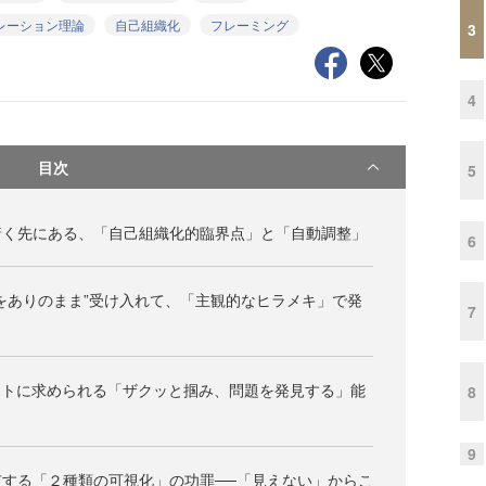
レーション理論
自己組織化
フレーミング
3
4
目次
5
着く先にある、「自己組織化的臨界点」と「自動調整」
6
をありのまま”受け入れて、「主観的なヒラメキ」で発
7
ヒトに求められる「ザクッと掴み、問題を発見する」能
8
9
する「２種類の可視化」の功罪──「見えない」からこ