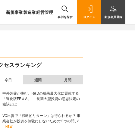
新規事業
製造業
経営管理
事例を探す
ログイン
新規
会員登録
クセスランキング
今日
週間
月間
中外製薬が挑む、R&Dの成果最大化に貢献する
「進化版FP＆A」──長期大型投資の意思決定の
秘訣とは
VC出資で「戦略的リターン」は得られるか？ 事
業会社が投資を無駄にしないための“3つの問い”
NEW