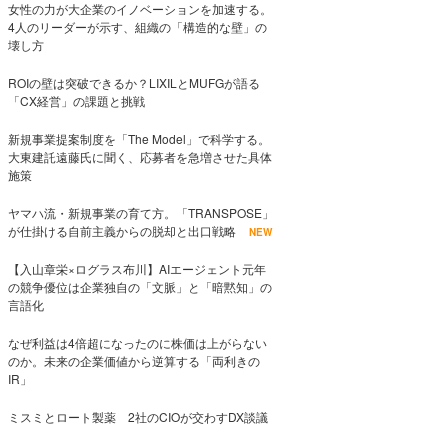
女性の力が大企業のイノベーションを加速する。
4人のリーダーが示す、組織の「構造的な壁」の
壊し方
ROIの壁は突破できるか？LIXILとMUFGが語る
「CX経営」の課題と挑戦
新規事業提案制度を「The Model」で科学する。
大東建託遠藤氏に聞く、応募者を急増させた具体
施策
ヤマハ流・新規事業の育て方。「TRANSPOSE」
が仕掛ける自前主義からの脱却と出口戦略
NEW
【入山章栄×ログラス布川】AIエージェント元年
の競争優位は企業独自の「文脈」と「暗黙知」の
言語化
なぜ利益は4倍超になったのに株価は上がらない
のか。未来の企業価値から逆算する「両利きの
IR」
ミスミとロート製薬 2社のCIOが交わすDX談議