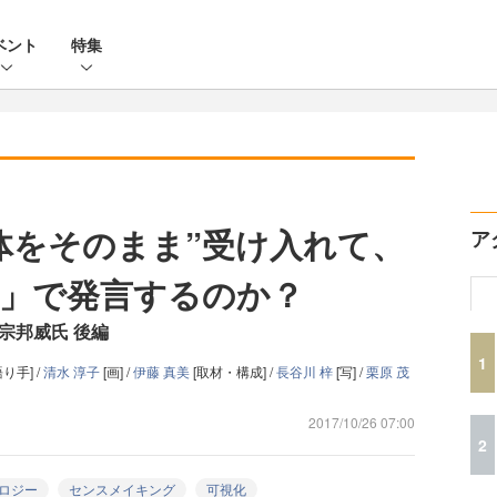
ベント
特集
体をそのまま”受け入れて、
ア
」で発言するのか？
宗邦威氏 後編
1
語り手] /
清水 淳子
[画] /
伊藤 真美
[取材・構成] /
長谷川 梓
[写] /
栗原 茂
2017/10/26 07:00
2
ロジー
センスメイキング
可視化