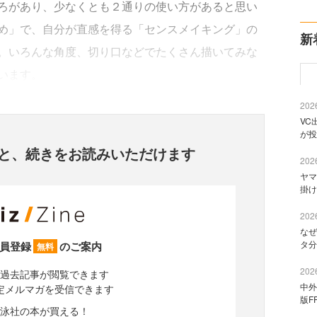
ろがあり、少なくとも２通りの使い方があると思い
め」で、自分が直感を得る「センスメイキング」の
新
。いろんな角度、切り口などでたくさん描いてみな
います。
2026
VC
が投
と、
続きをお読みいただけます
2026
ヤマ
掛け
2026
なぜ
タ分
員登録
のご案内
無料
2026
過去記事が閲覧できます
中外
定メルマガを受信できます
版F
泳社の本が買える！