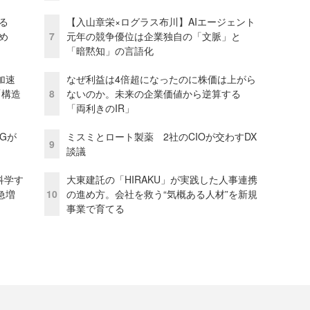
る
【入山章栄×ログラス布川】AIエージェント
め
7
元年の競争優位は企業独自の「文脈」と
「暗黙知」の言語化
加速
なぜ利益は4倍超になったのに株価は上がら
「構造
8
ないのか。未来の企業価値から逆算する
「両利きのIR」
FGが
ミスミとロート製薬 2社のCIOが交わすDX
9
談議
科学す
大東建託の「HIRAKU」が実践した人事連携
急増
10
の進め方。会社を救う“気概ある人材”を新規
事業で育てる