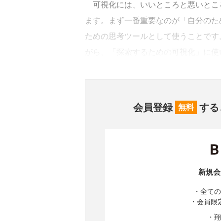
可視化には、いいところと悪いとこ
ます。まず一番重要なのが「自分のた
ための思考ツールとして使うことです
がら、「探索するための可視化」に使
会員登録
する
無料
新規会
・全ての
・会員限
・翔