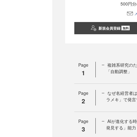
500円
新規会員登録
無料
Page
複雑系研究の
1
「自動調整」
Page
なぜ名経営者は
2
ラメキ」で発言
Page
AIが進化する
3
発見する」能力