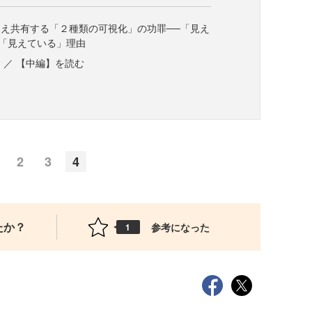
え共有する「２種類の可視化」の功罪──「見え
「見えている」理由
 ／ 【中編】を読む
2
3
4
たか？
参考になった
1