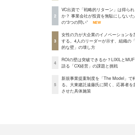
VC出資で「戦略的リターン」は得られ
2
か？ 事業会社が投資を無駄にしないた
の“3つの問い”
NEW
女性の力が大企業のイノベーションを
3
する。4人のリーダーが示す、組織の
的な壁」の壊し方
ROIの壁は突破できるか？LIXILとMU
4
語る「CX経営」の課題と挑戦
新規事業提案制度を「The Model」で
5
る。大東建託遠藤氏に聞く、応募者を
させた具体施策