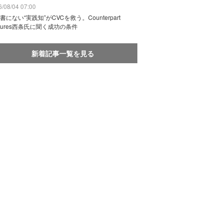
/08/04 07:00
書にない“実践知”がCVCを救う。Counterpart
ntures西条氏に聞く成功の条件
新着記事一覧を見る