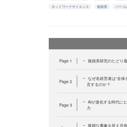
ネットワークサイエンス
複雑系
パーコ
Page
1
複雑系研究のたどり
なぜ名経営者は“全体
Page
2
言するのか？
AIが進化する時代に
Page
3
力
複雑な事象を捉え共有