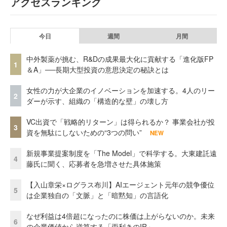
アクセスランキング
今日
週間
月間
中外製薬が挑む、R&Dの成果最大化に貢献する「進化版FP
1
＆A」──長期大型投資の意思決定の秘訣とは
女性の力が大企業のイノベーションを加速する。4人のリー
2
ダーが示す、組織の「構造的な壁」の壊し方
VC出資で「戦略的リターン」は得られるか？ 事業会社が投
3
資を無駄にしないための“3つの問い”
NEW
新規事業提案制度を「The Model」で科学する。大東建託遠
4
藤氏に聞く、応募者を急増させた具体施策
【入山章栄×ログラス布川】AIエージェント元年の競争優位
5
は企業独自の「文脈」と「暗黙知」の言語化
なぜ利益は4倍超になったのに株価は上がらないのか。未来
6
の企業価値から逆算する「両利きのIR」