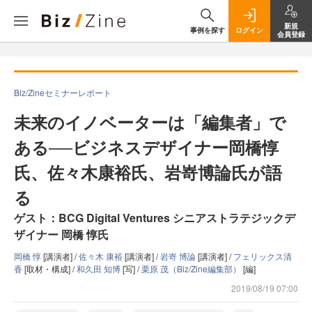
新規
事例を探す
ログイン
会員登録
Biz/Zineセミナーレポート
未来のイノベーターは「編集者」で
ある──ビジネスデザイナー岡橋惇
氏、佐々木康裕氏、岩嵜博論氏が語
る
ゲスト：BCG Digital Ventures シニアストラテジックデ
ザイナー 岡橋 惇氏
岡橋 惇
[講演者] /
佐々木 康裕
[講演者] /
岩嵜 博論
[講演者] /
フェリックス清
香
[取材・構成] /
和久田 知博
[写] /
栗原 茂（Biz/Zine編集部）
[編]
2019/08/19 07:00