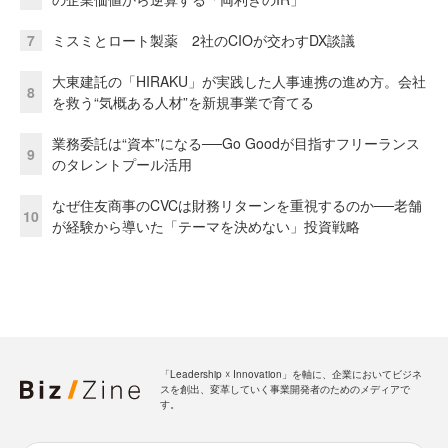
7
ミスミとロート製薬 2社のCIOが交わすDX談議
大東建託の「HIRAKU」が実践した人事連携の進め方。会社
8
を救う“気概ある人材”を新規事業で育てる
業務委託は“資本”になる──Go Goodが目指すフリーランス
9
のタレントプール活用
なぜ住友商事のCVCは財務リターンを重視するのか──老舗
10
が経験から導いた「テーマを決めない」投資戦略
「Leadership ☓ Innovation」を軸に、企業においてビジネ
スを創出、変革していく事業開発者のためのメディアで
す。