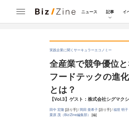
ニュース
記事
イ
実践企業に聞くサーキュラーエコノミー
全産業で競争優位と
フードテックの進化
とは？
【Vol.3】ゲスト：株式会社シグマク
田中 宏隆
[語り手] /
岡田 亜希子
[語り手] /
福世 明子
栗原 茂（Biz/Zine編集部）
[編]