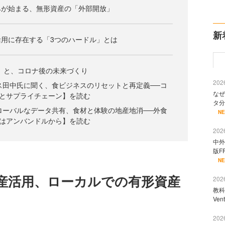
みが始まる、無形資産の「外部開放」
新
用に存在する「3つのハードル」とは
」と、コロナ後の未来づくり
2026
クシス田中氏に聞く、食ビジネスのリセットと再定義──コ
なぜ
とサプライチェーン】を読む
タ分
のグローバルなデータ共有、食材と体験の地産地消──外食
N
はアンバンドルから】を読む
2026
中外
版F
N
産活用、ローカルでの有形資産
2026
教科
Ve
2026