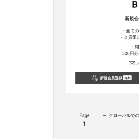
新規会
・全ての
・会員限
・翔
500円
新規会員登録
無料
Page
グローバルで
1