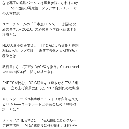
なぜ花王の経理パーソンは事業参謀になれるのか
──FP＆A機能の再定義、タフアサインメントで
の人材育成
ユニ・チャームの「日本版FP＆A」──創業者の
経営モデル×OODA、未経験者をプロへ育成する
秘訣とは
NECの最高益を支えた、FP＆Aによる短期と長期
利益のジレンマ克服──経営可視化と人材育成の
秘訣とは
教科書にない“実践知”がCVCを救う。Counterpart
Ventures西条氏に聞く成功の条件
ENEOSが挑む、ROIC経営を加速させるFP＆A組
織──立ち上げ背景にあったPBR1倍割れの危機感
キリングループの事業ポートフォリオ変革を支え
るFP＆A──コーポレートと事業会社の「戦略対
話」とは？
メディアスHDが挑む、FP＆A組織によるグルー
プ経営管理──M＆A成長後に伸び悩む、利益率へ