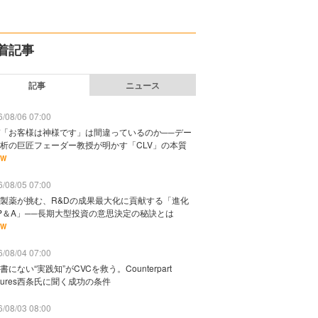
着記事
記事
ニュース
/08/06 07:00
「お客様は神様です」は間違っているのか──デー
析の巨匠フェーダー教授が明かす「CLV」の本質
EW
/08/05 07:00
製薬が挑む、R&Dの成果最大化に貢献する「進化
P＆A」──長期大型投資の意思決定の秘訣とは
EW
/08/04 07:00
書にない“実践知”がCVCを救う。Counterpart
ntures西条氏に聞く成功の条件
/08/03 08:00