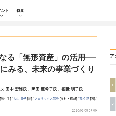
ベント
特集
なる「無形資産」の活用──
ア
にみる、未来の事業づくり
1
シス 田中 宏隆氏、岡田 亜希子氏、福世 明子氏
[語り手] /
大山 貴子
[聞] /
フェリックス清香
[取材・構成] /
青松 基
[画] /
2
2020/06/05 07:00