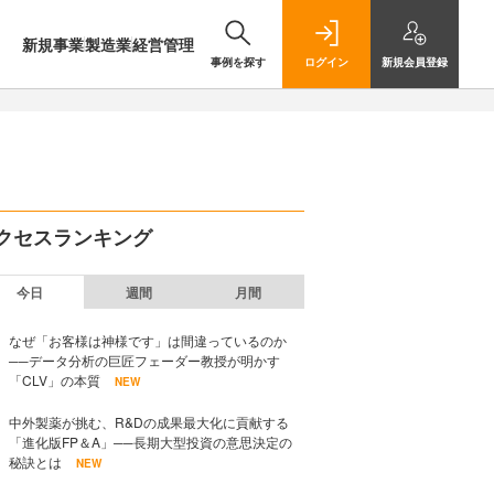
新規事業
製造業
経営管理
事例を探す
ログイン
新規
会員登録
クセスランキング
今日
週間
月間
なぜ「お客様は神様です」は間違っているのか
──データ分析の巨匠フェーダー教授が明かす
「CLV」の本質
NEW
中外製薬が挑む、R&Dの成果最大化に貢献する
「進化版FP＆A」──長期大型投資の意思決定の
秘訣とは
NEW