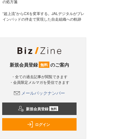
の処方箋
“超上流”からCXを変革する。JALデジタルがブレ
インパッドの伴走で実現した自走組織への軌跡
新規会員登録
のご案内
無料
・全ての過去記事が閲覧できます
・会員限定メルマガを受信できます
メールバックナンバー
新規会員登録
無料
ログイン