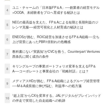
ユニ・チャームの「日本版FP＆A」──創業者の経営モデル
4
×OODA、未経験者をプロへ育成する秘訣とは
NECの最高益を支えた、FP＆Aによる短期と長期利益のジ
5
レンマ克服──経営可視化と人材育成の秘訣とは
ENEOSが挑む、ROIC経営を加速させるFP＆A組織──立ち
6
上げ背景にあったPBR1倍割れの危機感
教科書にない“実践知”がCVCを救う。Counterpart Ventures
7
西条氏に聞く成功の条件
キリングループの事業ポートフォリオ変革を支えるFP＆
8
A──コーポレートと事業会社の「戦略対話」とは？
メディアスHDが挑む、FP＆A組織によるグループ経営管理
9
──M＆A成長後に伸び悩む、利益率への処方箋
“超上流”からCXを変革する。JALデジタルがブレインパッド
10
の伴走で実現した自走組織への軌跡