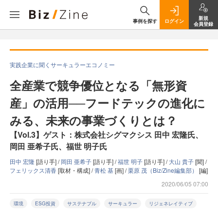
新規
事例を探す
ログイン
会員登録
実践企業に聞くサーキュラーエコノミー
全産業で競争優位となる「無形資
産」の活用──フードテックの進化に
みる、未来の事業づくりとは？
【Vol.3】ゲスト：株式会社シグマクシス 田中 宏隆氏、
岡田 亜希子氏、福世 明子氏
田中 宏隆
[語り手] /
岡田 亜希子
[語り手] /
福世 明子
[語り手] /
大山 貴子
[聞] /
フェリックス清香
[取材・構成] /
青松 基
[画] /
栗原 茂（Biz/Zine編集部）
[編]
2020/06/05 07:00
環境
ESG投資
サステナブル
サーキュラー
リジェネレイティブ