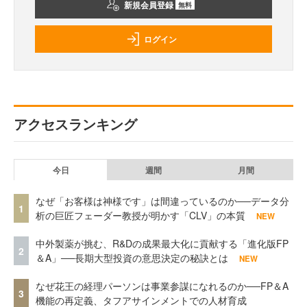
新規会員登録
無料
ログイン
アクセスランキング
今日
週間
月間
なぜ「お客様は神様です」は間違っているのか──データ分
1
析の巨匠フェーダー教授が明かす「CLV」の本質
NEW
中外製薬が挑む、R&Dの成果最大化に貢献する「進化版FP
2
＆A」──長期大型投資の意思決定の秘訣とは
NEW
なぜ花王の経理パーソンは事業参謀になれるのか──FP＆A
3
機能の再定義、タフアサインメントでの人材育成