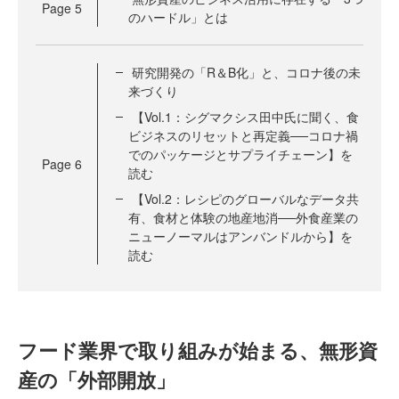
Page
5
のハードル」とは
研究開発の「R＆B化」と、コロナ後の未
来づくり
【Vol.1：シグマクシス田中氏に聞く、食
ビジネスのリセットと再定義──コロナ禍
でのパッケージとサプライチェーン】を
Page
6
読む
【Vol.2：レシピのグローバルなデータ共
有、食材と体験の地産地消──外食産業の
ニューノーマルはアンバンドルから】を
読む
フード業界で取り組みが始まる、無形資
産の「外部開放」