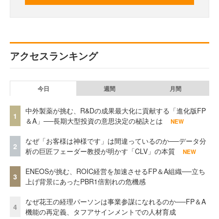
アクセスランキング
今日
週間
月間
中外製薬が挑む、R&Dの成果最大化に貢献する「進化版FP
1
＆A」──長期大型投資の意思決定の秘訣とは
NEW
なぜ「お客様は神様です」は間違っているのか──データ分
2
析の巨匠フェーダー教授が明かす「CLV」の本質
NEW
ENEOSが挑む、ROIC経営を加速させるFP＆A組織──立ち
3
上げ背景にあったPBR1倍割れの危機感
なぜ花王の経理パーソンは事業参謀になれるのか──FP＆A
4
機能の再定義、タフアサインメントでの人材育成