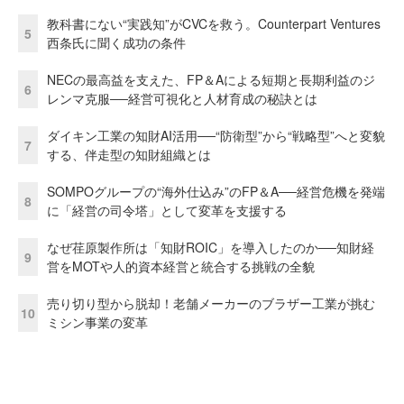
教科書にない“実践知”がCVCを救う。Counterpart Ventures
5
西条氏に聞く成功の条件
NECの最高益を支えた、FP＆Aによる短期と長期利益のジ
6
レンマ克服──経営可視化と人材育成の秘訣とは
ダイキン工業の知財AI活用──“防衛型”から“戦略型”へと変貌
7
する、伴走型の知財組織とは
SOMPOグループの“海外仕込み”のFP＆A──経営危機を発端
8
に「経営の司令塔」として変革を支援する
なぜ荏原製作所は「知財ROIC」を導入したのか──知財経
9
営をMOTや人的資本経営と統合する挑戦の全貌
売り切り型から脱却！老舗メーカーのブラザー工業が挑む
10
ミシン事業の変革