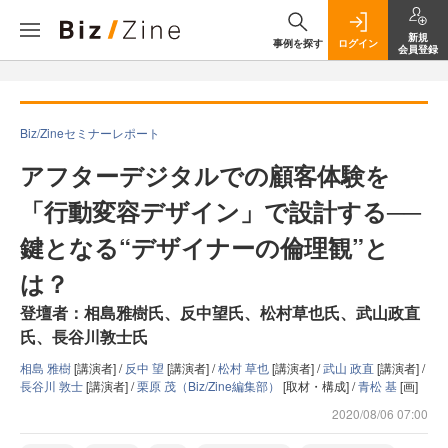
新規
事例を探す
ログイン
会員登録
Biz/Zineセミナーレポート
アフターデジタルでの顧客体験を
「行動変容デザイン」で設計する──
鍵となる“デザイナーの倫理観”と
は？
登壇者：相島雅樹氏、反中望氏、松村草也氏、武山政直
氏、長谷川敦士氏
相島 雅樹
[講演者] /
反中 望
[講演者] /
松村 草也
[講演者] /
武山 政直
[講演者] /
長谷川 敦士
[講演者] /
栗原 茂（Biz/Zine編集部）
[取材・構成] /
青松 基
[画]
2020/08/06 07:00