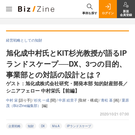
新規
事例を探す
ログイン
会員登録
経営戦略としての知財
旭化成中村氏とKIT杉光教授が語るIP
ランドスケープ──DX、3つの目的、
事業部との対話の設計とは？
ゲスト：旭化成株式会社研究・開発本部 知的財産部長／
シニアフェロー 中村栄氏【前編】
中村 栄
[語り手] /
杉光 一成
[聞] /
中原 絵里子
[取材・構成] /
青松 基
[画] /
栗原
茂（Biz/Zine編集部）
[編]
2020/10/21 07:00
企業戦略
知財
DX
M＆A
IPランドスケープ