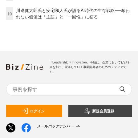
川邊健太郎氏と安宅和人氏が語るAI時代の生存戦略──奪わ
10
れない価値は「主語」と「一回性」に宿る
「Leadership ☓ Innovation」を軸に、企業においてビジネ
スを創出、変革していく事業開発者のためのメディアで
す。
ログイン
新規会員登録
メールバックナンバー