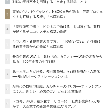
戦略の実行不全を回避する「自走する組織」とは
事業の“ゾンビ化”を防ぐ。NEC松田氏が語る、停滞プロジェ
3
クトを打破する多様な「出口戦略」
「基礎研究で勝ち、ビジネスで負ける」を回避する。政府
4
が描く量子エコシステム構築の道筋
ヤマハ流・新規事業の育て方。「TRANSPOSE」が仕掛け
5
る自前主義からの脱却と出口戦略
長寿企業のDNAは「変わり続けること」──DNPの調査から
6
見る、100年企業の生存戦略
第一人者たちが語る、知財業務AIから戦略領域AIへの進化
7
──知財AIオーケストレーションとは
AI時代の自律型組織とカルチャーの作り方──アトラシアン
8
に学ぶ、新しい「経営のOS」が生む企業価値
ドコモ、JR東、積水化学、リコー発！ 社内起業家4人が明
9
かす、大企業での新規事業挑戦の“リアル”