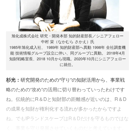
旭化成株式会社 研究・開発本部 知的財産部長／シニアフェロー
中村 栄（なかむら さかえ）氏
1985年旭化成入社、 1989年 知的財産部へ異動 1998年 全社調査機
能 技術情報グループ設立に伴い、同グループに異動。 2018年4月
知財戦略室長、2018 10月から現職。2020年10月にシニアフェロー
に就任。
杉光：
研究開発のための“守り”の知財活用から、事業戦
略のための“攻め”の活用に切り替わっていったわけです
ね。伝統的にR＆Dと知財部の距離感が近いのは、R＆D
の成果を知財が権利化する流れが多かったからですよ
ね。でもIPランドスケープはR＆Dだけを守るものではな
く、事業を守り発展させていくものだと考えています。