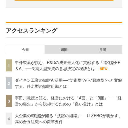
アクセスランキング
今日
週間
月間
中外製薬が挑む、R&Dの成果最大化に貢献する「進化版FP
1
＆A」──長期大型投資の意思決定の秘訣とは
NEW
ダイキン工業の知財AI活用──“防衛型”から“戦略型”へと変貌
2
する、伴走型の知財組織とは
宇田川教授と語る、経営における「A面」と「B面」──「経
3
営の喪失」から脱却するための「良い負け」とは
大企業の6割超が陥る「沈黙の組織」──U-ZEROが明かす、
4
高め合う組織への変革要件