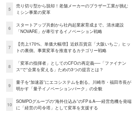
売り切り型から脱却！老舗メーカーのブラザー工業が挑む
5
ミシン事業の変革
スタートアップ共創から社内起業家育成まで。清水建設
6
「NOVARE」が牽引するイノベーション戦略
【売上170%、単価大幅増】近鉄百貨店「大阪いちご」ヒッ
7
トの裏側。事業変革を推進するカテゴリー戦略
「変革の指揮者」としてのCFOの再定義──「ファイナン
8
ス“で”企業を変える」ための3つの提言とは？
量子を“加速器”にエコシステムを創る。川崎市・福田市長が
9
明かす「量子イノベーションパーク」の全貌
SOMPOグループの“海外仕込み”のFP＆A──経営危機を発端
10
に「経営の司令塔」として変革を支援する