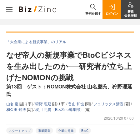
新規
事例を探す
ログイン
会員登録
「大企業による新規事業」のリアル
なぜ帝人の新規事業でBtoCビジネス
を生み出したのか──研究者が立ち上
げたNOMONの挑戦
第13回 ゲスト：NOMON株式会社 山名慶氏、狩野理延
氏
山名 慶
[語り手] /
狩野 理延
[語り手] /
畠山 和也
[聞] /
フェリックス清香
[著] /
和久田 知博
[写] /
梶川 元貴（Biz/Zine編集部）
[編]
2020/10/20 07:00
スタートアップ
事業開発
企業内起業
BtoC