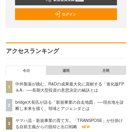
ログイン
アクセスランキング
今日
週間
月間
中外製薬が挑む、R&Dの成果最大化に貢献する「進化版FP
1
＆A」──長期大型投資の意思決定の秘訣とは
bridge大長氏が語る「新規事業の自走地図」──現在地を診
2
断し未来を描く、領域とアジェンダとは
ヤマハ流・新規事業の育て方。「TRANSPOSE」が仕掛け
3
る自前主義からの脱却と出口戦略
NEW