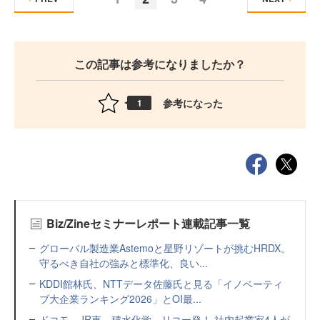
この記事は参考になりましたか？
参考になった
1
Biz/Zineセミナーレポート連載記事一覧
グローバル製造業Astemoと星野リゾートが挑むHRDX。
守るべき自社の強みと標準化、良い...
KDDI館林氏、NTTデータ佐藤氏と見る「イノベーティ
ブ大企業ランキング2026」とOI最...
ドコモ、JR東、積水化学、リコー発！ 社内起業家4人が