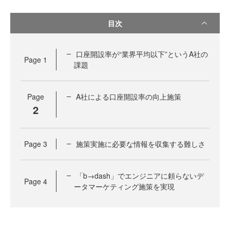
目次
口座開設率が“業界平均以下”というA社の
Page
1
課題
Page
A社による口座開設率の向上施策
2
Page
3
施策実施に必要な情報を収集する難しさ
「b→dash」でエンジニアに頼らないデ
Page
4
ータマーケティング施策を実現