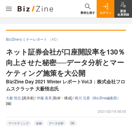
新規
事例を探す
ログイン
会員登録
Biz/Zineセミナーレポート
（AD）
ネット証券会社が口座開設率を130％
向上させた秘密──データ分析とマー
ケティング施策を大公開
Biz/Zine Day 2021 Winter レポートVol.3：株式会社フロ
ムスクラッチ 大薮悟志氏
大薮 悟志
[講演者] /
伊藤 真美
[取材・構成] /
梶川 元貴（Biz/Zine編集部）
[編]
2021/02/19 08:00
マーケティング
金融
データ分析
DX