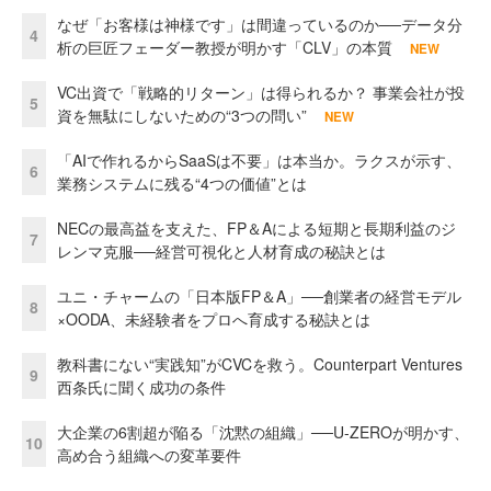
なぜ「お客様は神様です」は間違っているのか──データ分
4
析の巨匠フェーダー教授が明かす「CLV」の本質
NEW
VC出資で「戦略的リターン」は得られるか？ 事業会社が投
5
資を無駄にしないための“3つの問い”
NEW
「AIで作れるからSaaSは不要」は本当か。ラクスが示す、
6
業務システムに残る“4つの価値”とは
NECの最高益を支えた、FP＆Aによる短期と長期利益のジ
7
レンマ克服──経営可視化と人材育成の秘訣とは
ユニ・チャームの「日本版FP＆A」──創業者の経営モデル
8
×OODA、未経験者をプロへ育成する秘訣とは
教科書にない“実践知”がCVCを救う。Counterpart Ventures
9
西条氏に聞く成功の条件
大企業の6割超が陥る「沈黙の組織」──U-ZEROが明かす、
10
高め合う組織への変革要件