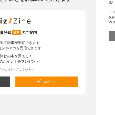
版F
2026
教科
Ve
員登録
のご案内
無料
過去記事が閲覧できます
定メルマガを受信できます
泳社の本が買える！
分のポイントをプレゼント
メールバックナンバー
ログイン