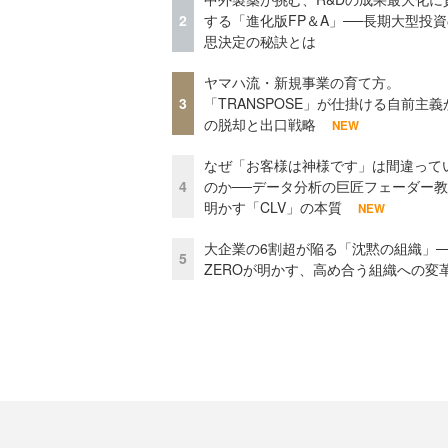
2
する「進化版FP＆A」──長期大型投
思決定の秘訣とは
ヤマハ流・新規事業の育て方。
3
「TRANSPOSE」が仕掛ける自前主義
の脱却と出口戦略
NEW
なぜ「お客様は神様です」は間違って
4
のか──データ分析の巨匠フェーダー
明かす「CLV」の本質
NEW
大企業の6割超が陥る「沈黙の組織」──
5
ZEROが明かす、高め合う組織への変