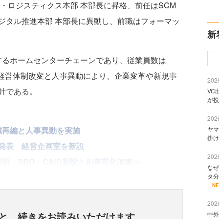
・ロジスティクス本部 本部長に昇格、前任はSCM
ジタル推進本部 本部長に異動し、前職はフォーマッ
新
開するホームセンターチェーンであり、従業員数は
今回の経営体制改変と人事異動により、企業変革や新規事
2026
針である。
VC
が投
2026
織再編と人事異動を実施
ヤマ
掛け
を発表 経営企画室を新設
2026
新 SRO・CAIO新設とAI事業化加速へ
なぜ
タ分
N
2026
と、
続きをお読みいただけます
中外