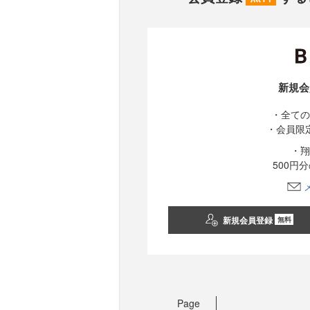
新規会
・全ての
・会員限
・翔
500円
新規会員登録
無料
Page