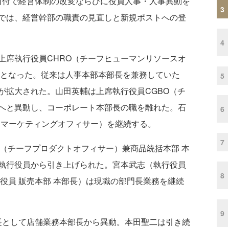
1日付で経営体制の改変ならびに役員人事・人事異動を
3
では、経営幹部の職責の見直しと新規ポストへの登
4
席執行役員CHRO（チーフヒューマンリソースオ
長となった。従来は人事本部本部長を兼務していた
5
が拡大された。山田英輔は上席執行役員CGBO（チ
へと異動し、コーポレート本部長の職を離れた。石
6
フマーケティングオフィサー）を継続する。
7
（チーフプロダクトオフィサー）兼商品統括本部 本
執行役員から引き上げられた。宮本武志（執行役員
8
役員 販売本部 本部長）は現職の部門長業務を継続
9
長として店舗業務本部長から異動。本田聖二は引き続