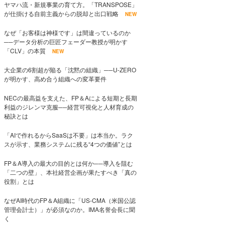
ヤマハ流・新規事業の育て方。「TRANSPOSE」
が仕掛ける自前主義からの脱却と出口戦略
NEW
なぜ「お客様は神様です」は間違っているのか
──データ分析の巨匠フェーダー教授が明かす
「CLV」の本質
NEW
大企業の6割超が陥る「沈黙の組織」──U-ZERO
が明かす、高め合う組織への変革要件
NECの最高益を支えた、FP＆Aによる短期と長期
利益のジレンマ克服──経営可視化と人材育成の
秘訣とは
「AIで作れるからSaaSは不要」は本当か。ラク
スが示す、業務システムに残る“4つの価値”とは
FP＆A導入の最大の目的とは何か──導入を阻む
「二つの壁」、本社経営企画が果たすべき「真の
役割」とは
なぜAI時代のFP＆A組織に「US-CMA（米国公認
管理会計士）」が必須なのか。IMA名誉会長に聞
く