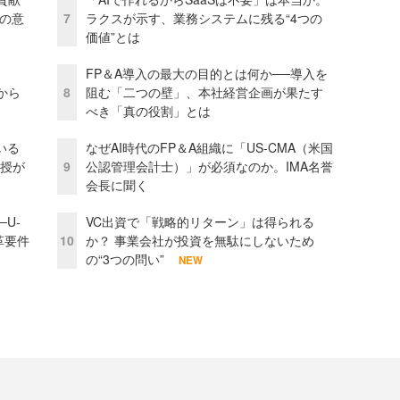
資の意
7
ラクスが示す、業務システムに残る“4つの
価値”とは
FP＆A導入の最大の目的とは何か──導入を
から
8
阻む「二つの壁」、本社経営企画が果たす
べき「真の役割」とは
いる
なぜAI時代のFP＆A組織に「US-CMA（米国
教授が
9
公認管理会計士）」が必須なのか。IMA名誉
会長に聞く
U-
VC出資で「戦略的リターン」は得られる
革要件
10
か？ 事業会社が投資を無駄にしないため
の“3つの問い”
NEW