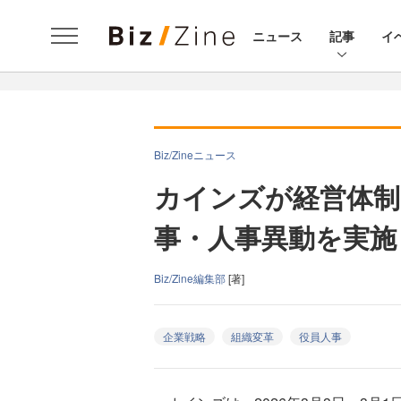
ニュース
記事
イ
Biz/Zineニュース
カインズが経営体制
事・人事異動を実施
Biz/Zine編集部
[著]
企業戦略
組織変革
役員人事