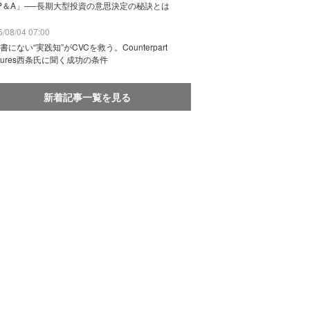
P＆A」──長期大型投資の意思決定の秘訣とは
/08/04 07:00
書にない“実践知”がCVCを救う。Counterpart
ntures西条氏に聞く成功の条件
新着記事一覧を見る