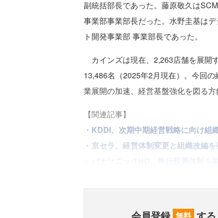
副統括部長であった。藤原敬久はSCM
事業部事業部長だった。水野圭基はデ
ト開発事業部 事業部長であった。
カインズは現在、2,263店舗を展
13,486名（2025年2月現在）。
業展開の加速、経営基盤強化を図る方
【関連記事】
・
KDDI、次期中期経営戦略に向け組
・
京セラ、経営体制変更と組織改編
・
パナソニックHD、執行役員体制を刷
会員登録
する
無料