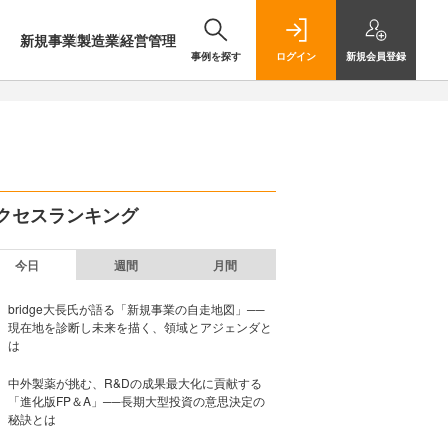
新規事業
製造業
経営管理
事例を探す
ログイン
新規
会員登録
クセスランキング
今日
週間
月間
bridge大長氏が語る「新規事業の自走地図」──
現在地を診断し未来を描く、領域とアジェンダと
は
中外製薬が挑む、R&Dの成果最大化に貢献する
「進化版FP＆A」──長期大型投資の意思決定の
秘訣とは