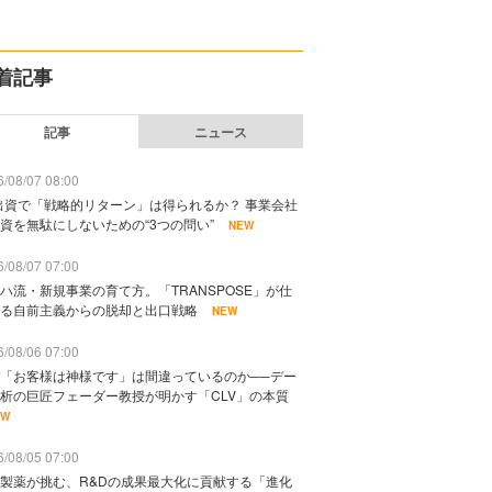
着記事
記事
ニュース
/08/07 08:00
出資で「戦略的リターン」は得られるか？ 事業会社
資を無駄にしないための“3つの問い”
NEW
/08/07 07:00
ハ流・新規事業の育て方。「TRANSPOSE」が仕
る自前主義からの脱却と出口戦略
NEW
/08/06 07:00
「お客様は神様です」は間違っているのか──デー
析の巨匠フェーダー教授が明かす「CLV」の本質
EW
/08/05 07:00
製薬が挑む、R&Dの成果最大化に貢献する「進化