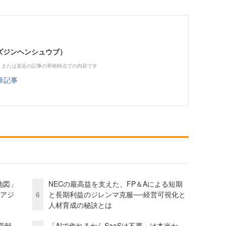
（ビズジンヘンシュウブ）
、または直近の記事の寄稿時点での内容です
筆記事
地図」
NECの最高益を支えた、FP＆Aによる短期
とアジ
6
と長期利益のジレンマ克服──経営可視化と
人材育成の秘訣とは
貢献
「AIで作れるからSaaSは不要」は本当か。