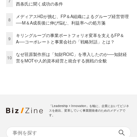
7
西条氏に聞く成功の条件
メディアスHDが挑む、FP＆A組織によるグループ経営管理
8
──M＆A成長後に伸び悩む、利益率への処方箋
キリングループの事業ポートフォリオ変革を支えるFP＆
9
A──コーポレートと事業会社の「戦略対話」とは？
なぜ荏原製作所は「知財ROIC」を導入したのか──知財経
10
営をMOTや人的資本経営と統合する挑戦の全貌
「Leadership ☓ Innovation」を軸に、企業においてビジネ
スを創出、変革していく事業開発者のためのメディアで
す。