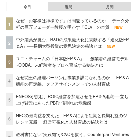
今日
週間
月間
なぜ「お客様は神様です」は間違っているのか──データ分
1
析の巨匠フェーダー教授が明かす「CLV」の本質
NEW
中外製薬が挑む、R&Dの成果最大化に貢献する「進化版FP
2
＆A」──長期大型投資の意思決定の秘訣とは
NEW
ユニ・チャームの「日本版FP＆A」──創業者の経営モデル
3
×OODA、未経験者をプロへ育成する秘訣とは
なぜ花王の経理パーソンは事業参謀になれるのか──FP＆A
4
機能の再定義、タフアサインメントでの人材育成
ENEOSが挑む、ROIC経営を加速させるFP＆A組織──立ち
5
上げ背景にあったPBR1倍割れの危機感
NECの最高益を支えた、FP＆Aによる短期と長期利益のジ
6
レンマ克服──経営可視化と人材育成の秘訣とは
教科書にない“実践知”がCVCを救う。Counterpart Ventures