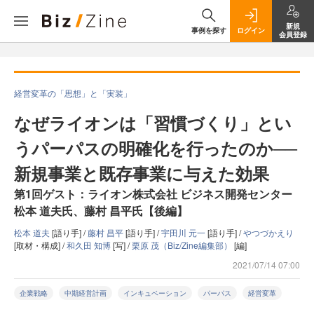
新規
事例を探す
ログイン
会員登録
経営変革の「思想」と「実装」
なぜライオンは「習慣づくり」とい
うパーパスの明確化を行ったのか──
新規事業と既存事業に与えた効果
第1回ゲスト：ライオン株式会社 ビジネス開発センター
松本 道夫氏、藤村 昌平氏【後編】
松本 道夫
[語り手] /
藤村 昌平
[語り手] /
宇田川 元一
[語り手] /
やつづかえり
[取材・構成] /
和久田 知博
[写] /
栗原 茂（Biz/Zine編集部）
[編]
2021/07/14 07:00
企業戦略
中期経営計画
インキュベーション
パーパス
経営変革