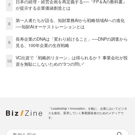
日本の経理・経営企画を再定義する──『FP＆Aの教科書』
7
が提示する企業価値創造とは
第一人者たちが語る、知財業務AIから戦略領域AIへの進化
8
──知財AIオーケストレーションとは
長寿企業のDNAは「変わり続けること」──DNPの調査から
9
見る、100年企業の生存戦略
VC出資で「戦略的リターン」は得られるか？ 事業会社が投
10
資を無駄にしないための“3つの問い”
「Leadership ☓ Innovation」を軸に、企業においてビジネ
スを創出、変革していく事業開発者のためのメディアで
す。