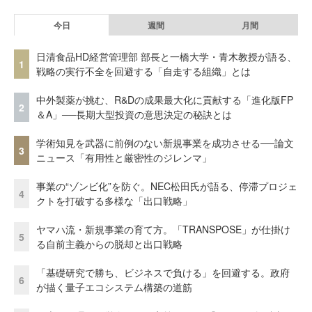
今日
週間
月間
日清食品HD経営管理部 部長と一橋大学・青木教授が語る、
1
戦略の実行不全を回避する「自走する組織」とは
中外製薬が挑む、R&Dの成果最大化に貢献する「進化版FP
2
＆A」──長期大型投資の意思決定の秘訣とは
学術知見を武器に前例のない新規事業を成功させる──論文
3
ニュース「有用性と厳密性のジレンマ」
事業の“ゾンビ化”を防ぐ。NEC松田氏が語る、停滞プロジェ
4
クトを打破する多様な「出口戦略」
ヤマハ流・新規事業の育て方。「TRANSPOSE」が仕掛け
5
る自前主義からの脱却と出口戦略
「基礎研究で勝ち、ビジネスで負ける」を回避する。政府
6
が描く量子エコシステム構築の道筋