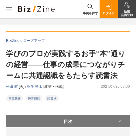
新規
事例を探す
ログイン
会員登録
Biz/Zineクローズアップ
学びのプロが実践するお手“本”通り
の経営――仕事の成果につながりチ
ームに共通認識をもたらす読書法
松田 航
[著] /
桐生 幹太
[取材・構成]
2021/07/30 07:00
事業開発
経営戦略
読書法
目次