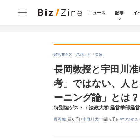
ニュース
記事
イ
経営変革の「思想」と「実装」
長岡教授と宇田川准
考」ではない、人と
ーニング論」とは？
特別編ゲスト：法政大学 経営学部経営学
長岡 健
[語り手] /
宇田川 元一
[語り手] /
やつづかえ