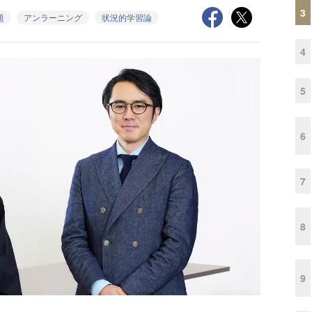
3
題
アンラーニング
状況的学習論
4
5
6
7
8
9