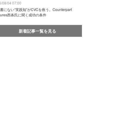
/08/04 07:00
書にない“実践知”がCVCを救う。Counterpart
ntures西条氏に聞く成功の条件
新着記事一覧を見る