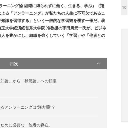
ンラーニング論 組織に縛られずに働く、生きる、学ぶ』（翔
10
による「アンラーニング」が私たちの人生に不可欠であるこ
や知識を習得する」という一般的な学習観を覆す一冊だ。著
玉大学経済経営系大学院 准教授の宇田川元一氏が、ビジネ
個人を豊かにし、組織を強くしていく「学習」や「他者との
目次
認知論」から「状況論」への転換
るアンラーニングは“漢方薬”？
るために必要な「他者の存在」