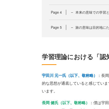
Page
4
本来の意味での学習と
Page
5
旅の意味は目的地に
学習理論における「認
宇田川 元一氏（以下、敬称略）
：長岡
的な思想が通底していると感じていま
います。
長岡 健氏（以下、敬称略）
：僕は宇田