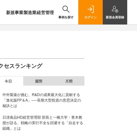
新規事業
製造業
経営管理
事例を探す
ログイン
新規
会員登録
クセスランキング
今日
週間
月間
中外製薬が挑む、R&Dの成果最大化に貢献する
「進化版FP＆A」──長期大型投資の意思決定の
秘訣とは
日清食品HD経営管理部 部長と一橋大学・青木教
授が語る、戦略の実行不全を回避する「自走する
組織」とは