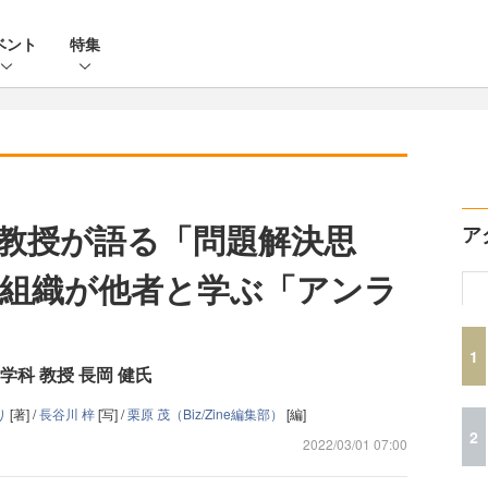
ベント
特集
教授が語る「問題解決思
ア
組織が他者と学ぶ「アンラ
1
科 教授 長岡 健氏
り
[著] /
長谷川 梓
[写] /
栗原 茂（Biz/Zine編集部）
[編]
2
2022/03/01 07:00