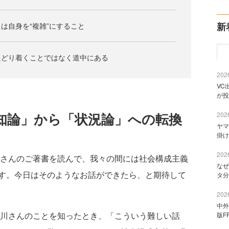
新
は自身を“複雑”にすること
たどり着くことではなく道中にある
2026
VC
が投
知論」から「状況論」への転換
2026
ヤマ
掛け
2026
さんのご著書を読んで、我々の間には社会構成主義
なぜ
す。今日はそのようなお話ができたら、と期待して
タ分
2026
中外
川さんのことを知ったとき、「こういう難しい話
版F