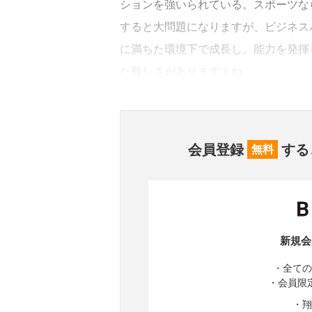
ションを強いられている。スポーツな
すると大問題になりますが、ビジネス
に満ちた環境下で成長し、能力を発揮
た難しさがありますよね。
会員登録
する
無料
新規会
・全ての
・会員限
・翔