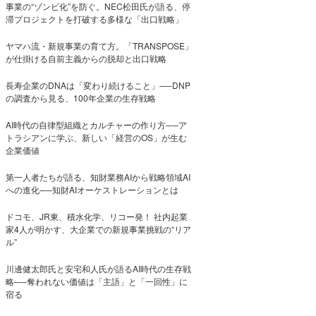
事業の“ゾンビ化”を防ぐ。NEC松田氏が語る、停
滞プロジェクトを打破する多様な「出口戦略」
ヤマハ流・新規事業の育て方。「TRANSPOSE」
が仕掛ける自前主義からの脱却と出口戦略
長寿企業のDNAは「変わり続けること」──DNP
の調査から見る、100年企業の生存戦略
AI時代の自律型組織とカルチャーの作り方──ア
トラシアンに学ぶ、新しい「経営のOS」が生む
企業価値
第一人者たちが語る、知財業務AIから戦略領域AI
への進化──知財AIオーケストレーションとは
ドコモ、JR東、積水化学、リコー発！ 社内起業
家4人が明かす、大企業での新規事業挑戦の“リア
ル”
川邊健太郎氏と安宅和人氏が語るAI時代の生存戦
略──奪われない価値は「主語」と「一回性」に
宿る