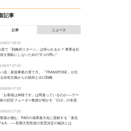
着記事
記事
ニュース
/08/07 08:00
出資で「戦略的リターン」は得られるか？ 事業会社
資を無駄にしないための“3つの問い”
/08/07 07:00
ハ流・新規事業の育て方。「TRANSPOSE」が仕
る自前主義からの脱却と出口戦略
/08/06 07:00
「お客様は神様です」は間違っているのか──デー
析の巨匠フェーダー教授が明かす「CLV」の本質
/08/05 07:00
製薬が挑む、R&Dの成果最大化に貢献する「進化
P＆A」──長期大型投資の意思決定の秘訣とは