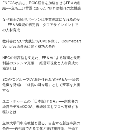
ENEOSが挑む、ROIC経営を加速させるFP＆A組
織──立ち上げ背景にあったPBR1倍割れの危機感
なぜ花王の経理パーソンは事業参謀になれるのか
──FP＆A機能の再定義、タフアサインメントで
の人材育成
教科書にない“実践知”がCVCを救う。Counterpart
Ventures西条氏に聞く成功の条件
NECの最高益を支えた、FP＆Aによる短期と長期
利益のジレンマ克服──経営可視化と人材育成の
秘訣とは
SOMPOグループの“海外仕込み”のFP＆A──経営
危機を発端に「経営の司令塔」として変革を支援
する
ユニ・チャームの「日本版FP＆A」──創業者の
経営モデル×OODA、未経験者をプロへ育成する
秘訣とは
立教大学田中准教授と語る、自走する新規事業の
条件──再挑戦できる文化と跳び箱理論、評価す