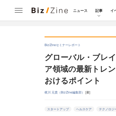
ニュース
記事
イ
Biz/Zineセミナーレポート
グローバル・ブレイ
ア領域の最新トレン
おけるポイント
梶川 元貴（Biz/Zine編集部）
[著]
スタートアップ
ヘルスケア
テクノロジ