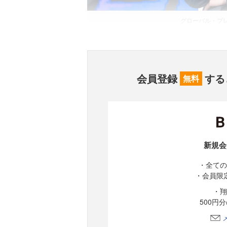
グローバル・ブレ
会員登録
する
無料
新規会
・全ての
・会員限
・翔
500円