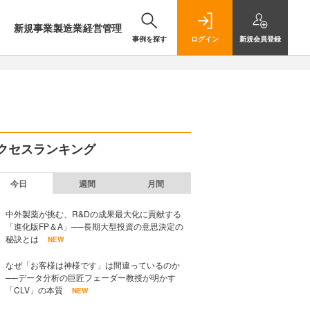
新規事業
製造業
経営管理
事例を探す
ログイン
新規
会員登録
クセスランキング
今日
週間
月間
中外製薬が挑む、R&Dの成果最大化に貢献する
「進化版FP＆A」──長期大型投資の意思決定の
秘訣とは
NEW
なぜ「お客様は神様です」は間違っているのか
──データ分析の巨匠フェーダー教授が明かす
「CLV」の本質
NEW