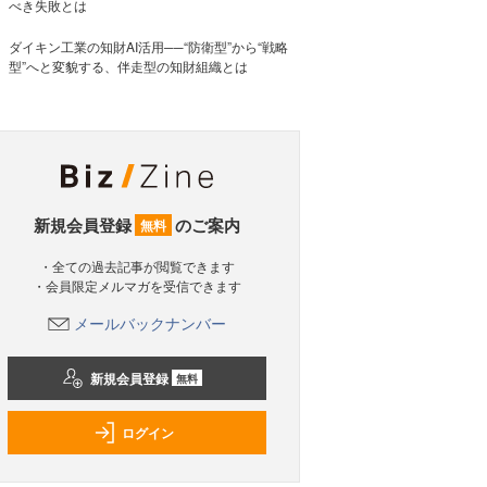
べき失敗とは
ダイキン工業の知財AI活用──“防衛型”から“戦略
型”へと変貌する、伴走型の知財組織とは
新規会員登録
のご案内
無料
・全ての過去記事が閲覧できます
・会員限定メルマガを受信できます
メールバックナンバー
新規会員登録
無料
ログイン