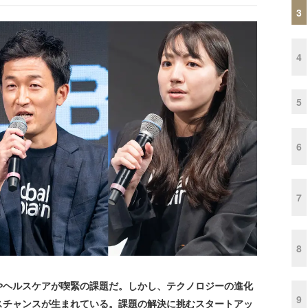
3
4
5
6
7
8
ヘルスケアが喫緊の課題だ。しかし、テクノロジーの進化
9
スチャンスが生まれている。課題の解決に挑むスタートアッ