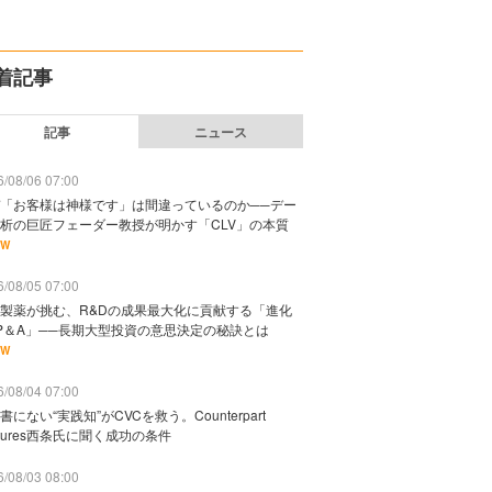
着記事
記事
ニュース
/08/06 07:00
「お客様は神様です」は間違っているのか──デー
析の巨匠フェーダー教授が明かす「CLV」の本質
EW
/08/05 07:00
製薬が挑む、R&Dの成果最大化に貢献する「進化
P＆A」──長期大型投資の意思決定の秘訣とは
EW
/08/04 07:00
書にない“実践知”がCVCを救う。Counterpart
ntures西条氏に聞く成功の条件
/08/03 08:00