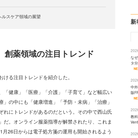
ヘルスケア領域の展望
新
2026
、創薬領域の注目トレンド
なぜ
タ分
N
おける注目トレンドを紹介した。
2026
中外
、「健康」「医療」「介護」「子育て」など幅広い
版F
N
療」の中にも「健康増進」「予防・未病」「治療」
2026
ぞれにトレンドがあるのだという。その中で西山氏
教科
」だ。オンライン服薬指導が解禁されたり、これま
Ve
年1月26日からは電子処方箋の運用も開始されるよう
2026