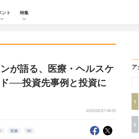
ベント
特集
ンが語る、医療・ヘルスケ
ア
ド──投資先事例と投資に
1
2023/02/27 08:00
2
ー
医療
VC