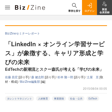
新規
事例を探す
ログイン
会員登録
Biz/Zineセミナーレポート
「LinkedIn × オンライン学習サービ
ス」が象徴する、キャリア形成と学
びの未来
EdTechの新潮流とスクー森氏が考える「学びの未来」
佐藤 昌宏
[語り手] /
森 健志郎
[語り手] /
杉本 隆一郎
[語り手] /
土屋 亘
[取
材・構成] /
Biz/Zine編集部
[編]
2015/08/04 00:05
タレントマネジメント
人材教育
事業開発
社会・公共
EdTech