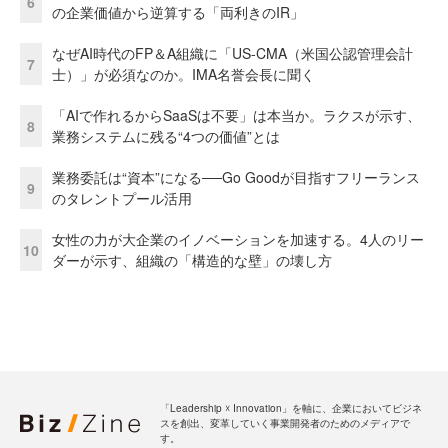
6
の企業価値から逆算する「両利きのIR」
なぜAI時代のFP＆A組織に「US-CMA（米国公認管理会計
7
士）」が必須なのか。IMA名誉会長に聞く
「AIで作れるからSaaSは不要」は本当か。ラクスが示す、
8
業務システムに残る“4つの価値”とは
業務委託は“資本”になる──Go Goodが目指すフリーランス
9
のタレントプール活用
女性の力が大企業のイノベーションを加速する。4人のリー
10
ダーが示す、組織の「構造的な壁」の壊し方
「Leadership ☓ Innovation」を軸に、企業においてビジネ
スを創出、変革していく事業開発者のためのメディアで
す。