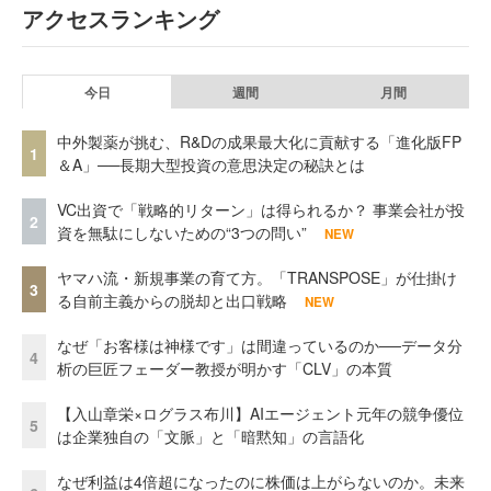
アクセスランキング
今日
週間
月間
中外製薬が挑む、R&Dの成果最大化に貢献する「進化版FP
1
＆A」──長期大型投資の意思決定の秘訣とは
VC出資で「戦略的リターン」は得られるか？ 事業会社が投
2
資を無駄にしないための“3つの問い”
NEW
ヤマハ流・新規事業の育て方。「TRANSPOSE」が仕掛け
3
る自前主義からの脱却と出口戦略
NEW
なぜ「お客様は神様です」は間違っているのか──データ分
4
析の巨匠フェーダー教授が明かす「CLV」の本質
【入山章栄×ログラス布川】AIエージェント元年の競争優位
5
は企業独自の「文脈」と「暗黙知」の言語化
なぜ利益は4倍超になったのに株価は上がらないのか。未来