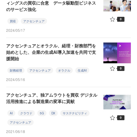
ィングスの買収に合意 データ駆動型ビジネス
のサービス強化
0
買収
アクセンチュア
2024/05/17
アクセンチュアとオラクル、経理・財務部門を
始めとした、企業の生成AI導入加速を共同で支
援開始
0
財務経理
アクセンチュア
オラクル
生成AI
2024/05/16
アクセンチュア、独アムラウトを買収 デジタル
活用推進による製造業の変革に貢献
AI
クラウド
5G
DX
サステナビリティ
0
アクセンチュア
2021/06/18