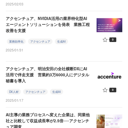
2025/02/03
アクセンチュア、NVIDIA活用の業界特化型AI
エージェントソリューションを発表 業務工程
改善を支援
0
業務効率化
アクセンチュア
生成AI
2025/01/31
アクセンチュア、明治安田の全社横断DXにAI
活用で伴走支援 営業約3万6000人にデジタル
秘書を導入
0
DX人材
アクセンチュア
生成AI
2025/01/17
AI主導の業務プロセスへ変えた企業は、同業他
社と比較して収益成長率が2.5倍──アクセンチ
ュア調査