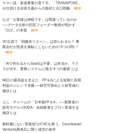
ヤマハ流・新規事業の育て方。「TRANSPOSE」
が仕掛ける自前主義からの脱却と出口戦略
NEW
なぜ「お客様は神様です」は間違っているのか
──データ分析の巨匠フェーダー教授が明かす
「CLV」の本質
NEW
VC出資で「戦略的リターン」は得られるか？ 事
業会社が投資を無駄にしないための“3つの問い”
NEW
「AIで作れるからSaaSは不要」は本当か。ラク
スが示す、業務システムに残る“4つの価値”とは
NECの最高益を支えた、FP＆Aによる短期と長期
利益のジレンマ克服──経営可視化と人材育成の
秘訣とは
ユニ・チャームの「日本版FP＆A」──創業者の
経営モデル×OODA、未経験者をプロへ育成する
秘訣とは
教科書にない“実践知”がCVCを救う。Counterpart
Ventures西条氏に聞く成功の条件