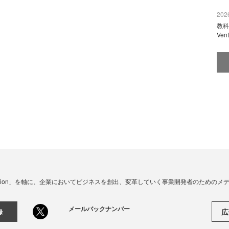
2026
教科
Ve
☓ Innovation」を軸に、企業においてビジネスを創出、変革していく事業開発者のための
メールバックナンバー
広
録