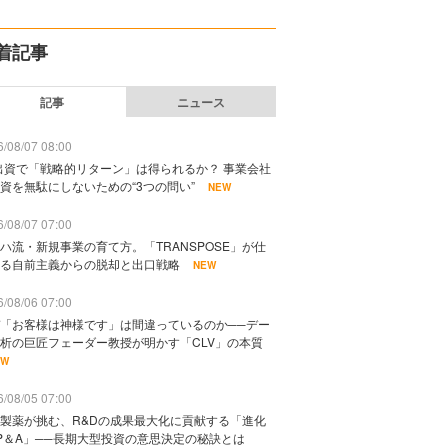
着記事
記事
ニュース
/08/07 08:00
出資で「戦略的リターン」は得られるか？ 事業会社
資を無駄にしないための“3つの問い”
NEW
/08/07 07:00
ハ流・新規事業の育て方。「TRANSPOSE」が仕
る自前主義からの脱却と出口戦略
NEW
/08/06 07:00
「お客様は神様です」は間違っているのか──デー
析の巨匠フェーダー教授が明かす「CLV」の本質
EW
/08/05 07:00
製薬が挑む、R&Dの成果最大化に貢献する「進化
P＆A」──長期大型投資の意思決定の秘訣とは