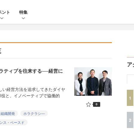
ベント
特集
覧
ア
ラティブを往来する──経営に
しい経営方法を追求してきたダイヤ
締役と、イノベーティブで協働的
1
0
組織開発
ホラクラシ―
2
ンス・ベースド