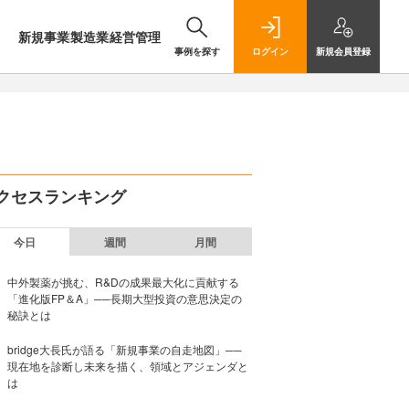
新規事業
製造業
経営管理
事例を探す
ログイン
新規
会員登録
クセスランキング
今日
週間
月間
中外製薬が挑む、R&Dの成果最大化に貢献する
「進化版FP＆A」──長期大型投資の意思決定の
秘訣とは
bridge大長氏が語る「新規事業の自走地図」──
現在地を診断し未来を描く、領域とアジェンダと
は