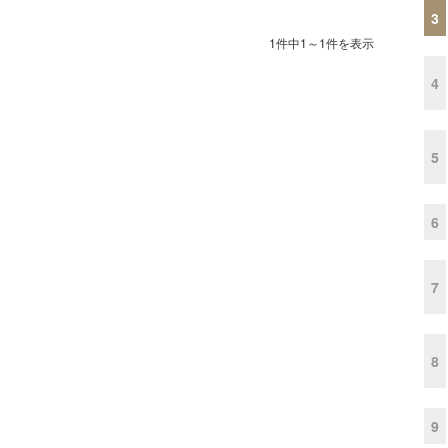
3
1件中1～1件を表示
4
5
6
7
8
9