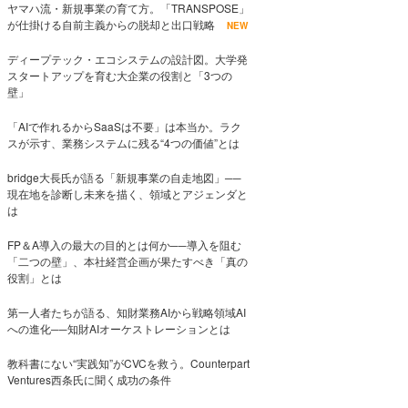
ヤマハ流・新規事業の育て方。「TRANSPOSE」
が仕掛ける自前主義からの脱却と出口戦略
NEW
ディープテック・エコシステムの設計図。大学発
スタートアップを育む大企業の役割と「3つの
壁」
「AIで作れるからSaaSは不要」は本当か。ラク
スが示す、業務システムに残る“4つの価値”とは
bridge大長氏が語る「新規事業の自走地図」──
現在地を診断し未来を描く、領域とアジェンダと
は
FP＆A導入の最大の目的とは何か──導入を阻む
「二つの壁」、本社経営企画が果たすべき「真の
役割」とは
第一人者たちが語る、知財業務AIから戦略領域AI
への進化──知財AIオーケストレーションとは
教科書にない“実践知”がCVCを救う。Counterpart
Ventures西条氏に聞く成功の条件