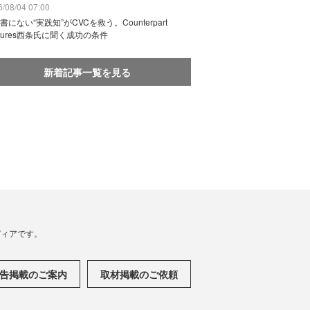
/08/04 07:00
書にない“実践知”がCVCを救う。Counterpart
ntures西条氏に聞く成功の条件
新着記事一覧を見る
メディアです。
告掲載のご案内
取材掲載のご依頼