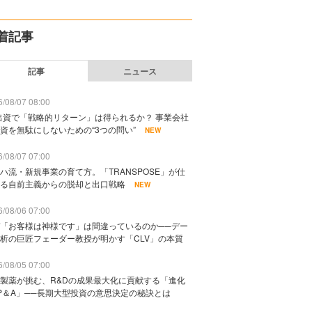
着記事
記事
ニュース
/08/07 08:00
出資で「戦略的リターン」は得られるか？ 事業会社
資を無駄にしないための“3つの問い”
NEW
/08/07 07:00
ハ流・新規事業の育て方。「TRANSPOSE」が仕
る自前主義からの脱却と出口戦略
NEW
/08/06 07:00
「お客様は神様です」は間違っているのか──デー
析の巨匠フェーダー教授が明かす「CLV」の本質
/08/05 07:00
製薬が挑む、R&Dの成果最大化に貢献する「進化
P＆A」──長期大型投資の意思決定の秘訣とは