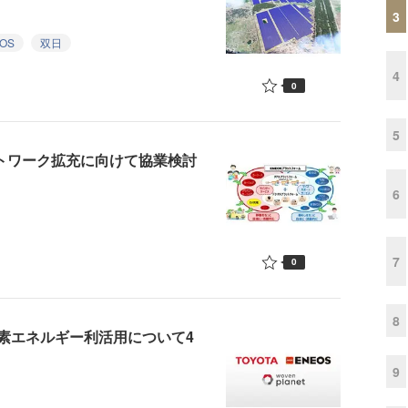
3
OS
双日
4
0
5
ットワーク拡充に向けて協業検討
6
7
0
8
での水素エネルギー利活用について4
9