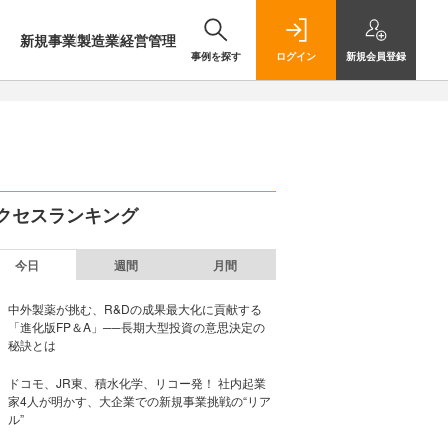
新規事業
製造業
経営管理
事例を探す
ログイン
新規
会員登録
クセスランキング
今日
週間
月間
中外製薬が挑む、R&Dの成果最大化に貢献する
「進化版FP＆A」──長期大型投資の意思決定の
秘訣とは
ドコモ、JR東、積水化学、リコー発！ 社内起業
家4人が明かす、大企業での新規事業挑戦の“リア
ル”