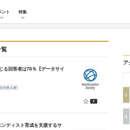
ベント
特集
一覧
ア
じる回答者は78％【データサイ
タ分析人材
1
0
2
イエンティスト育成を支援するサ