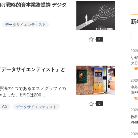
速に向け戦略的資本業務提携 デジタ
新
データサイエンティスト
0
2026
なぜ
タ分
践する「データサイエンティスト」と
N
2026
中外
チ手法の1つであるエスノグラフィの
版F
た。EPICは200...
N
0
CX
データサイエンティスト
2026
教科
Ve
2026