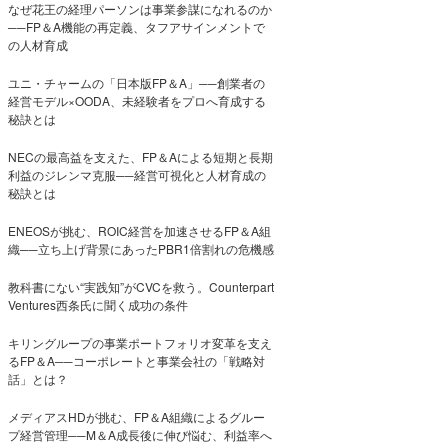
なぜ花王の経理パーソンは事業参謀になれるのか
──FP＆A機能の再定義、タフアサインメントで
の人材育成
ユニ・チャームの「日本版FP＆A」──創業者の
経営モデル×OODA、未経験者をプロへ育成する
秘訣とは
NECの最高益を支えた、FP＆Aによる短期と長期
利益のジレンマ克服──経営可視化と人材育成の
秘訣とは
ENEOSが挑む、ROIC経営を加速させるFP＆A組
織──立ち上げ背景にあったPBR1倍割れの危機感
教科書にない“実践知”がCVCを救う。Counterpart
Ventures西条氏に聞く成功の条件
キリングループの事業ポートフォリオ変革を支え
るFP＆A──コーポレートと事業会社の「戦略対
話」とは？
メディアスHDが挑む、FP＆A組織によるグルー
プ経営管理──M＆A成長後に伸び悩む、利益率へ