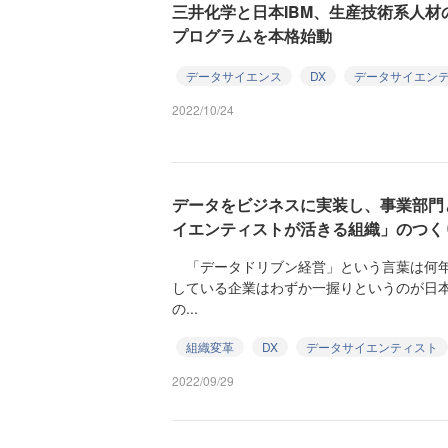
三井化学と日本IBM、生産技術系人
プログラムを本格始動
データサイエンス
DX
データサイエン
2022/10/24
データをビジネスに実装し、事業部門
イエンティストが活きる組織」のつく
「データドリブン経営」という言葉は何年
している企業はわずか一握りというのが日本
の...
組織変革
DX
データサイエンティスト
2022/09/29