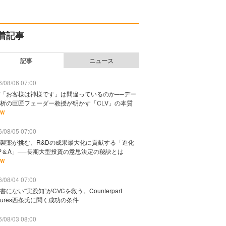
着記事
記事
ニュース
/08/06 07:00
「お客様は神様です」は間違っているのか──デー
析の巨匠フェーダー教授が明かす「CLV」の本質
EW
/08/05 07:00
製薬が挑む、R&Dの成果最大化に貢献する「進化
P＆A」──長期大型投資の意思決定の秘訣とは
EW
/08/04 07:00
書にない“実践知”がCVCを救う。Counterpart
ntures西条氏に聞く成功の条件
/08/03 08:00