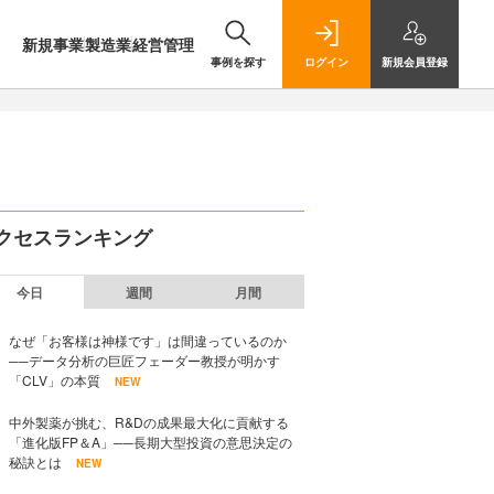
新規事業
製造業
経営管理
事例を探す
ログイン
新規
会員登録
クセスランキング
今日
週間
月間
なぜ「お客様は神様です」は間違っているのか
──データ分析の巨匠フェーダー教授が明かす
「CLV」の本質
NEW
中外製薬が挑む、R&Dの成果最大化に貢献する
「進化版FP＆A」──長期大型投資の意思決定の
秘訣とは
NEW