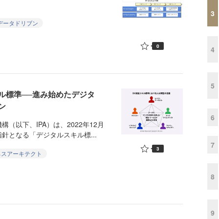
3
データドリブン
0
4
5
キル標準──進み始めたデジタ
ン
6
以下、IPA）は、2022年12月
針となる「デジタルスキル標...
7
3
ネスアーキテクト
8
9