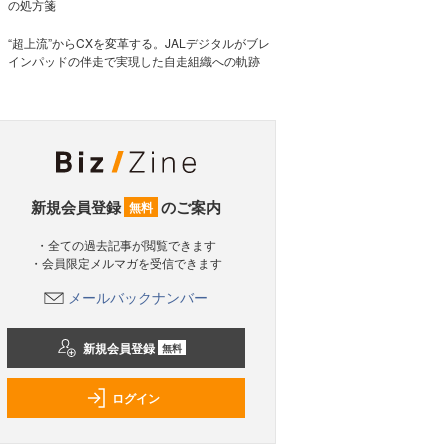
の処方箋
“超上流”からCXを変革する。JALデジタルがブレ
インパッドの伴走で実現した自走組織への軌跡
新規会員登録
のご案内
無料
・全ての過去記事が閲覧できます
・会員限定メルマガを受信できます
メールバックナンバー
新規会員登録
無料
ログイン